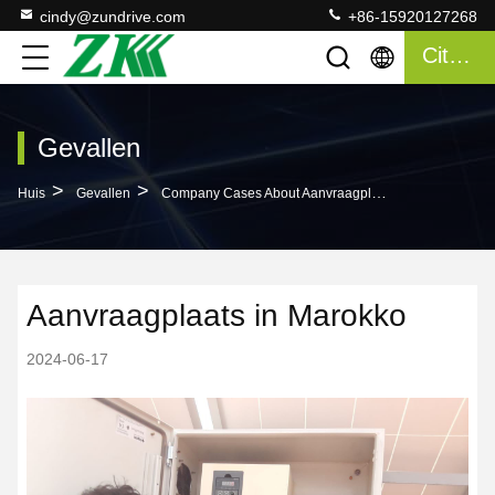
cindy@zundrive.com
+86-15920127268
Citaat
Gevallen
>
>
Huis
Gevallen
Company Cases About Aanvraagplaats In Marokko
Aanvraagplaats in Marokko
2024-06-17