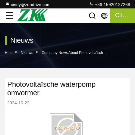
cindy@zundrive.com
+86-15920127268
Citaat
Nieuws
>
>
Huis
Nieuws
Company News About Photovoltaïsche Waterpomp-Omvormer
Photovoltaïsche waterpomp-
omvormer
2024-10-22