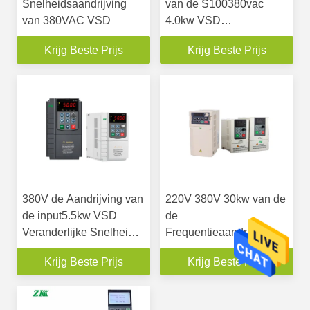
Snelheidsaandrijving
van de S100380vac
van 380VAC VSD
4.0kw VSD
Veranderlijke Snelheid
Krijg Beste Prijs
Krijg Beste Prijs
de Output van de de
Sinusgolf
380V de Aandrijving van
220V 380V 30kw van de
de input5.5kw VSD
de
Veranderlijke Snelheid
Frequentieaandrijving
voor Vectorcontroletype
van 40 PK de
Krijg Beste Prijs
Krijg Beste Prijs
van de 3 Fasemotor
Veranderlijke
Omschakelaar van de de
Enige Fasefrequentie