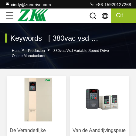
cindy@zundrive.com
+86-15920127268
Citaat
Keywords [ 380vac vsd variable speed drive ] Match 5 producten
>
>
Huis
Producten
380vac Vsd Variable Speed Drive
Online Manufacturer
De Veranderlijke
Van de Aandrijvingsprue