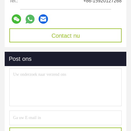
Tel.:
+86-15920127268
Contact nu
Post ons