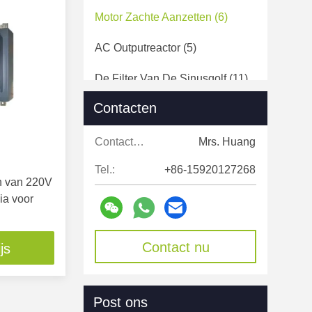
Motor Zachte Aanzetten
(6)
AC Outputreactor
(5)
De Filter Van De Sinusgolf
(11)
Contacten
Gelijkstroom-
Voltagespanningsverhoger
(8)
Contacten:
Mrs. Huang
Ver Pompcontrolemechanisme
Tel.:
+86-15920127268
(1)
n van 220V
ia voor
Zonne Aangedreven
Straatlantaarn
(1)
Contact nu
js
Openlucht Zonnevloedlichten
(4)
Hybride Omvormer
(5)
Post ons