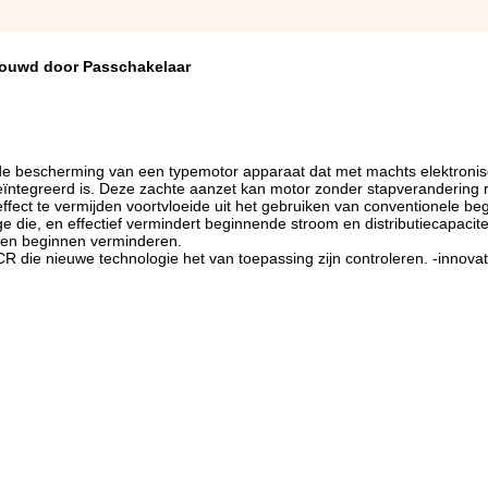
bouwd door Passchakelaar
de bescherming van een typemotor apparaat dat met machts elektroni
eïntegreerd is. Deze zachte aanzet kan motor zonder stapverandering 
fect te vermijden voortvloeide uit het gebruiken van conventionele b
ge die, en effectief vermindert beginnende stroom en distributiecapacite
nnen beginnen verminderen.
ie nieuwe technologie het van toepassing zijn controleren. -innovat