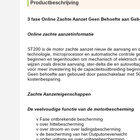
Productbeschrijving
3 fase Online Zachte Aanzet Geen Behoefte aan Ge
Online zachte aanzetinformatie
ST200 is de motor zachte aanzet nieuw de aanvang en 
technologie, microprocessor en automatische controle g
beginnen en tegenhouden om mechanisch of elektrisch ef
wijzen zoals directe aanvang, ster-delta die en autovolta
voor meer investering bij de capaciteitsuitbreiding begi
Geen behoefte aan gebouwd door passchakelaar met SCR d
kostenbesparing.
Zachte Aanzeteigenschappen
De veelvoudige functie van de motorbescherming
v Fase ontbrekende bescherming
v over hittebescherming
v over stroom en over ladingsbescherming
v de bescherming van het Outputonevenwicht
v onder voltage en over voltagebescherming