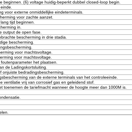
te beginnen. (6) voltage huidig-beperkt dubbel closed-loop begin.
j einde.
ng voor externe onmiddellijke eindeterminals.
cherming voor zachte aanzet.
lang tijd beginnen.
cherming in.
e output de open fase.
gebrachte bescherming in drie stadia.
idige bescherming.
tingsbescherming.
herming voor machtsvoltage.
erming voor machtsvoltage.
 foutenparameter het plaatsen.
n de Ladingskortsluiting.
of onjuiste bedradingsbescherming.
gsbescherming van de externe terminals van het controleeinde.
ventilatie vrij van corrosief gas en geleidend stof.
t toenemen de tariefmacht wanneer de hoogte meer dan 1000M is.
ndensatie.
elen.