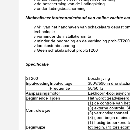
v de bescherming van de Ladingskring
v onder ladingsbescherming
Minimaliseer foutenonderhoud van online zachte a
v Vrij van het handhaven van schakelaars gepast o
technologie.
v verminder de installatieruimte
v minder de bedrading en de verbinding problST200
v loonkostenbesparing
v Geen schakelaarfout problST200
Specificatie
ST200
Beschrijving
Inputvoeding
Inputvoltage
380V/690 in drie stadi
Frequentie
50/60Hz
Aanpassingsmotor
Eekhoorn-kooi asynchro
Beginnende Tijden
Het wordt geadviseerd 
(1) de controle van het
(3) externe controle. (
Controlewijze
(5) verrichtingspaneel
(8) geen begin of einde
(1) huidig-beperkend to
Beginwijze
tot begin. (4) torsieco