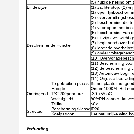
(5) huidige helling om 
Eindewijze
(1) zachte stop. (2) vri
(1) open lijnbeschermi
(2) oververhittingsbes
(3) bescherming die te 
(4) voer open fasebes
(5) bescherming van d
(6) uit zijn evenwicht 
(7) beginnend over hu
Beschermende Functie
(8) lopende overbelas
(9) onder voltagebesc
(10) Overvoltagebesch
(11) Bescherming voor
(12) de bescherming va
(13) Autonieuw begin 
(14) Onjuiste bedradin
Te gebruiken plaats
Binnenplaats met goede 
Hoogte
Onder 1000M. Het moe
Omringend
TST200perature
-30 +55 oC
Vochtigheid
90%RH zonder dauwco
Trilling
<0>
Beschermingsklasse
IP20
Structuur
Koelpatroon
Het natuurlijke wind ko
Verbinding