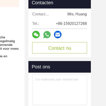
Contacten
Contacten:
Mrs. Huang
Tel.:
+86-15920127268
sche
regelmatig
eginnende
Contact nu
it voor vrees
ie en
Post ons