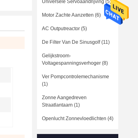
Universele Servoaandrijving
(5)
Motor Zachte Aanzetten
(6)
AC Outputreactor
(5)
De Filter Van De Sinusgolf
(11)
Gelijkstroom-
Voltagespanningsverhoger
(8)
Ver Pompcontrolemechanisme
(1)
Zonne Aangedreven
Straatlantaarn
(1)
Openlucht Zonnevloedlichten
(4)