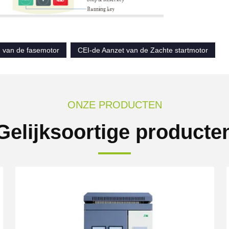
n van de fasemotor
CEI-de Aanzet van de Zachte startmotor
ONZE PRODUCTEN
Gelijksoortige producte