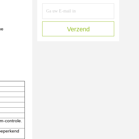
Verzend
we
om-controle.
-beperkend