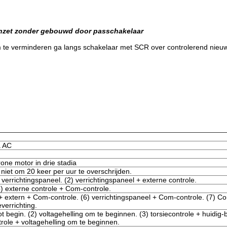
anzet zonder gebouwd door passchakelaar
m te verminderen ga langs schakelaar met SCR over controlerend nieu
a AC
ne motor in drie stadia
niet om 20 keer per uur te overschrijden.
 verrichtingspaneel. (2) verrichtingspaneel + externe controle.
4) externe controle + Com-controle.
 + extern + Com-controle. (6) verrichtingspaneel + Com-controle. (7) C
verrichting.
t begin. (2) voltagehelling om te beginnen. (3) torsiecontrole + huidig
ntrole + voltagehelling om te beginnen.