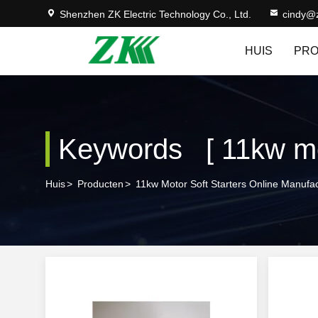
Shenzhen ZK Electric Technology Co., Ltd.
cindy@
HUIS
PR
Keywords [ 11kw mot
Huis
>
Producten
>
11kw Motor Soft Starters Online Manufa