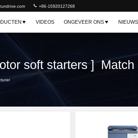
zundrive.com
+86-15920127268
ODUCTEN
VIDEOS
ONGEVEER ONS
NIEUW
or soft starters ] Match
cturer