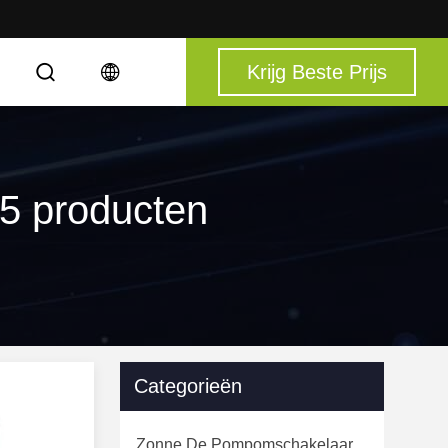
Krijg Beste Prijs
S
 5 producten
Categorieën
Zonne De Pompomschakelaar