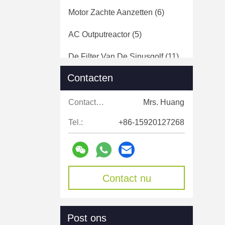
Motor Zachte Aanzetten
(6)
AC Outputreactor
(5)
De Filter Van De Sinusgolf
(11)
Contacten
Gelijkstroom-
Voltagespanningsverhoger
(8)
Contacten:
Mrs. Huang
Ver Pompcontrolemechanisme
Tel.:
+86-15920127268
(1)
Zonne Aangedreven
Straatlantaarn
(1)
Contact nu
Openlucht Zonnevloedlichten
(4)
Hybride Omvormer
(5)
Post ons