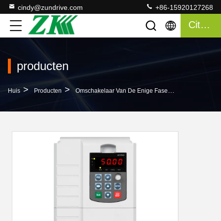
cindy@zundrive.com
+86-15920127268
Citaat
producten
>
>
>
Huis
Producten
Omschakelaar Van De Enige Fase De Zonnepomp