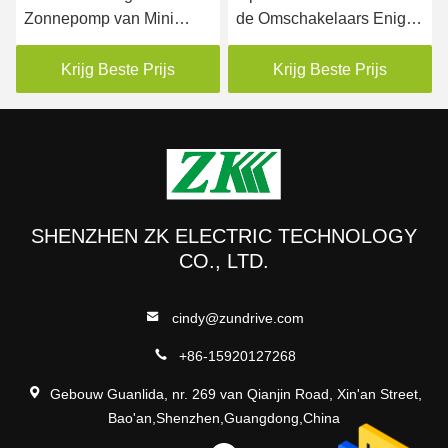
Zonnepomp van Mini
de Omschakelaars Enige
Output 220V 240V
Fase van 2,2 KW voor
Omschakelaar 90VDC
PMSM-Motor
Krijg Beste Prijs
Krijg Beste Prijs
aan 450VDC-Input
SHENZHEN ZK ELECTRIC TECHNOLOGY
CO., LTD.
cindy@zundrive.com
+86-15920127268
Gebouw Guanlida, nr. 269 van Qianjin Road, Xin'an Street,
Bao'an,Shenzhen,Guangdong,China