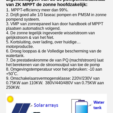
van ZK MPPT de zonne hoofdzakelijk:
1.
MPPT-efficiency meer dan 99%.
2. 
Drijft goed alle 1/3 faseac pompen en PMSM in zonne
pompend systeem.
3. 
VMP van zonnepaneel kan door handboek of MPPT 
plaatsen automatisch volgend.
4. De zonne tegelijk ingevoerde wisselstroom van 
gelijkstroom & van het Net.
5. 
Kortsluiting, over lading, over huidige… 
motorproductie.
6. 
Droog looppas & de Volledige bescherming van de 
watertank.
7. De prestatieskromme de van PQ (macht/stroom) laat 
het berekenen van de stroomoutput van toe de pomp
8. Omgevingstemperatuur voor het gebruiken: -10 aan 
+50˚C.
9. Omschakelaarsvermogensklasse: 220V/230V van 
0.75KW aan 110KW.  380V/440/480V van 0.75KW aan 
250KW.