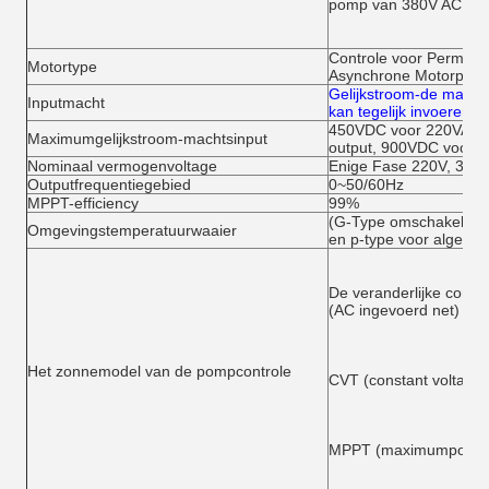
pomp van 380V AC
Controle voor Permane
Motortype
Asynchrone Motorpom
Gelijkstroom-de macht 
Inputmacht
kan tegelijk invoeren
450VDC voor 220VAC-o
Maximumgelijkstroom-machtsinput
output, 900VDC voor 4
Nominaal vermogenvoltage
Enige Fase 220V, 3 F
Outputfrequentiegebied
0~50/60Hz
MPPT-efficiency
99%
(G-Type omschakelaar
Omgevingstemperatuurwaaier
en p-type voor algem
De veranderlijke contro
(AC ingevoerd net)
Het zonnemodel van de pompcontrole
CVT (constant voltage 
MPPT (maximumpower p