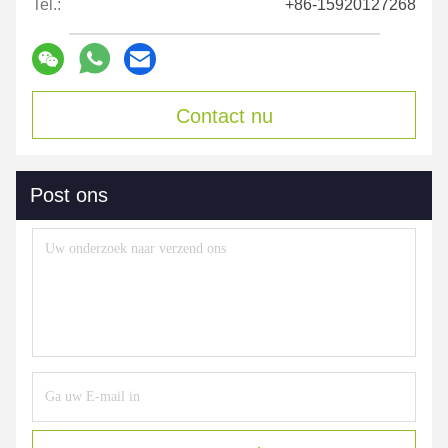
Tel.:
+86-15920127268
Contact nu
Post ons