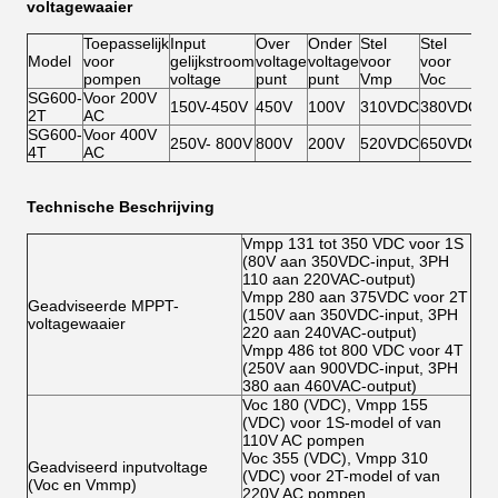
voltagewaaier
Toepasselijk
Input
Over
Onder
Stel
Stel
Model
voor
gelijkstroom
voltage
voltage
voor
voor
pompen
voltage
punt
punt
Vmp
Voc
SG600-
Voor 200V
150V-450V
450V
100V
310VDC
380VDC
2T
AC
SG600-
Voor 400V
250V- 800V
800V
200V
520VDC
650VDC
4T
AC
Technische Beschrijving
Vmpp 131 tot 350 VDC voor 1S
(80V aan 350VDC-input, 3PH
110 aan 220VAC-output)
Vmpp 280 aan 375VDC voor 2T
Geadviseerde MPPT-
(150V aan 350VDC-input, 3PH
voltagewaaier
220 aan 240VAC-output)
Vmpp 486 tot 800 VDC voor 4T
(250V aan 900VDC-input, 3PH
380 aan 460VAC-output)
Voc 180 (VDC), Vmpp 155
(VDC) voor 1S-model of van
110V AC pompen
Voc 355 (VDC), Vmpp 310
Geadviseerd inputvoltage
(VDC) voor 2T-model of van
(Voc en Vmmp)
220V AC pompen