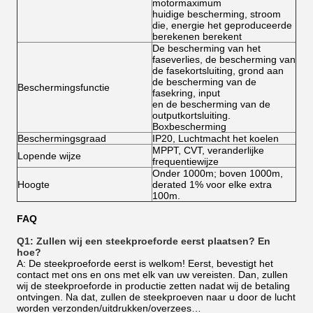
motormaximum
huidige bescherming, stroom
die, energie het geproduceerde
berekenen berekent
De bescherming van het
faseverlies, de bescherming van
de fasekortsluiting, grond aan
de bescherming van de
Beschermingsfunctie
fasekring, input
en de bescherming van de
outputkortsluiting.
Boxbescherming
Beschermingsgraad
IP20, Luchtmacht het koelen
MPPT, CVT, veranderlijke
Lopende wijze
frequentiewijze
Onder 1000m; boven 1000m,
Hoogte
derated 1% voor elke extra
100m.
FAQ
Q1: Zullen wij een steekproeforde eerst plaatsen? En 
hoe?
A: De steekproeforde eerst is welkom! Eerst, bevestigt het
contact met ons en ons met elk van uw vereisten. Dan, zullen
wij de steekproeforde in productie zetten nadat wij de betaling
ontvingen. Na dat, zullen de steekproeven naar u door de lucht
worden verzonden/uitdrukken/overzees…