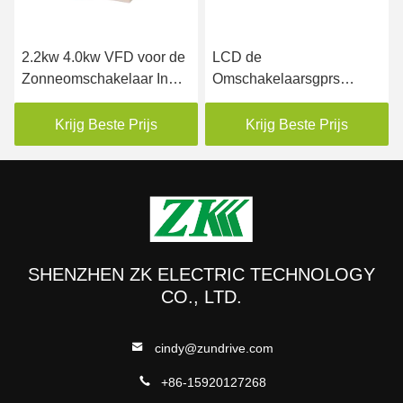
2.2kw 4.0kw VFD voor de
LCD de
Zonneomschakelaar In
Omschakelaarsgprs
drie stadia van de
Afstandsbediening van de
Pompip20 Zonnepomp
het Scherm480vac MPPT
Krijg Beste Prijs
Krijg Beste Prijs
VFD Zonnepomp
SHENZHEN ZK ELECTRIC TECHNOLOGY
CO., LTD.
cindy@zundrive.com
+86-15920127268