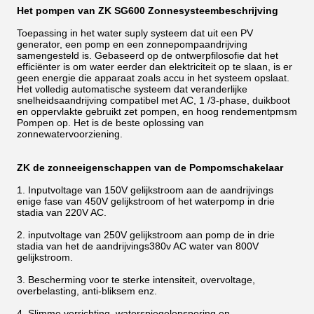
Het pompen van ZK SG600 Zonnesysteembeschrijving
Toepassing in het water suply systeem dat uit een PV
generator, een pomp en een zonnepompaandrijving
samengesteld is. Gebaseerd op de ontwerpfilosofie dat het
efficiënter is om water eerder dan elektriciteit op te slaan, is er
geen energie die apparaat zoals accu in het systeem opslaat.
Het volledig automatische systeem dat veranderlijke
snelheidsaandrijving compatibel met AC, 1 /3-phase, duikboot
en oppervlakte gebruikt zet pompen, en hoog rendementpmsm
Pompen op. Het is de beste oplossing van
zonnewatervoorziening.
ZK de zonneeigenschappen van de Pompomschakelaar
1. Inputvoltage van 150V gelijkstroom aan de aandrijvings
enige fase van 450V gelijkstroom of het waterpomp in drie
stadia van 220V AC.
2. inputvoltage van 250V gelijkstroom aan pomp de in drie
stadia van het de aandrijvings380v AC water van 800V
gelijkstroom.
3. Bescherming voor te sterke intensiteit, overvoltage,
overbelasting, anti-bliksem enz.
4. Slimme verrichting, waterspiegelopsporing en