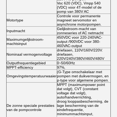
Voc 620 (VDC), Vmpp 540
(VDC) voor 4T-model of de
pomp van 380V AC
Controle voor permanente
Motortype
magneet servomotor en
asynchrone motorpompen.
Gelijkstroom-macht van
Inputmacht
zonneseries of AC netmacht
450VDC voor 220-240VAC-
Maximumgelijkstroom-
output /900VDC voor 380-
machtsinput
460VAC-output
driefasen, 110V/160V/220V.
Nominaal vermogenvoltage
driefasen,
220V/240V/380V/460V/480V
Outputfrequentiegebied
0~50/60Hz
MPPT-efficiency
97%,
(G-Type omschakelaar met
Omgevingstemperatuurwaaier
pompen met duikvermogen, en
p-type voor algemene pompen.
MPPT (maximumpower point
dat volgt), CVT (constant
voltage dat volgt),
auto/handverrichting,
droog looppasbescherming, de
De zonne speciale prestaties
lage bescherming van de
van de pompcontrole
eindefrequentie,
minimummachtsinput,