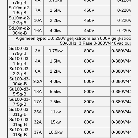
4A
0.75kw
450V
0-220V
r75g-B
Su10m-d2-
7A
1.5kw
450V
0-220V
1r5g-B
Su10m-d2-
10A
2.2kw
450V
0-220V
2r2g-B
Sd10m-d2-
16A
4.0kw
450V
0-220V
004g-B
Algemeen type: D3: 250V gelijkstroom aan 800V gelijkstroom 
50/60Hz, 3 Fase 0-380V/440Vac ouptut
Su100-d3-
3A
0.75kw
800V
0-380V/440V
r75g-B
Su100-d3-
4A
1.5kw
800V
0-380V/440V
1r5g-B
Su100-d3-
6A
2.2kw
800V
0-380V/440V
2r2g-B
Su100-d3-
9.2A
4.0kw
800V
0-380V/440V
004g-B
Su100-d3-
13A
5.5kw
800V
0-380V/440V
5r5g-B
Su100-d3-
17A
7.5kw
800V
0-380V/440V
7r5g-B
Su100-d3-
25A
11kw
800V
0-380V/440V
011g-B
Su100-d3-
32A
15kw
800V
0-380V/440V
015g-B
Su100-d3-
37A
18.5kw
800V
0-380V/440V
018g-B