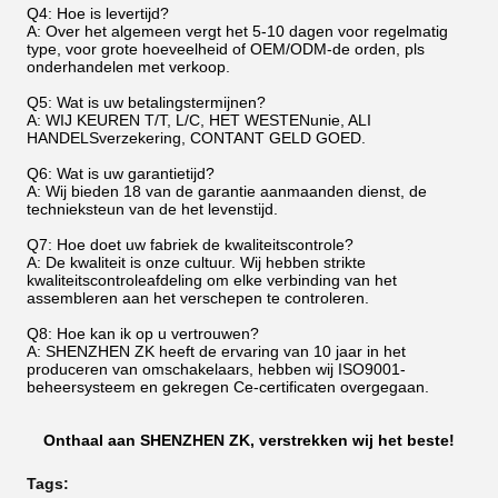
Q4: Hoe is levertijd?
A: Over het algemeen vergt het 5-10 dagen voor regelmatig
type, voor grote hoeveelheid of OEM/ODM-de orden, pls
onderhandelen met verkoop.
Q5: Wat is uw betalingstermijnen?
A: WIJ KEUREN T/T, L/C, HET WESTENunie, ALI
HANDELSverzekering, CONTANT GELD GOED.
Q6: Wat is uw garantietijd?
A: Wij bieden 18 van de garantie aanmaanden dienst, de
technieksteun van de het levenstijd.
Q7: Hoe doet uw fabriek de kwaliteitscontrole?
A: De kwaliteit is onze cultuur. Wij hebben strikte
kwaliteitscontroleafdeling om elke verbinding van het
assembleren aan het verschepen te controleren.
Q8: Hoe kan ik op u vertrouwen?
A: SHENZHEN ZK heeft de ervaring van 10 jaar in het
produceren van omschakelaars, hebben wij ISO9001-
beheersysteem en gekregen Ce-certificaten overgegaan.
Onthaal aan SHENZHEN ZK, verstrekken wij het beste!
Tags: