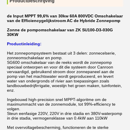
Productbeschrijving
de Input MPPT 99,6% van 30kw 60A 800VDC Omschakelaar
van de Efficiencygelijkstroom AC de Hybride Zonnepomp
Zonne de pompomschakelaar van ZK SU100-D3-030G
30KW
Productinleiding:
Het zonnepompsysteem bestaat uit 3 delen: zonnecelserie,
zonneomschakelaar en pomp.
SG600 omschakelaar van de reeks wordt de zonnepomp
speciaal ontworpen en voor dit die systeem door Canroon
vervaardigd, gebruikend stroom door zonnepaneel aan de
pomp van het machtswater wordt geproduceerd, en levert
water van ondergronds of rivier aan toepassingen zoals
landbouwbedrijfirrigatie, woestijn het groen maken, tuinfontein,
enz.
Ingebouwd high-precision snel MPPT-algoritme om de
maximummacht van de zonnemodule, tot 99%-efficiency te
volgen.
Steun eenfasige 220V, 220V in drie stadia en 380V-waterpomp
in drie stadia, vermogensklasse van 0.4kW aan 110kW
Met overvoltagebescherming, functioneren de te sterke