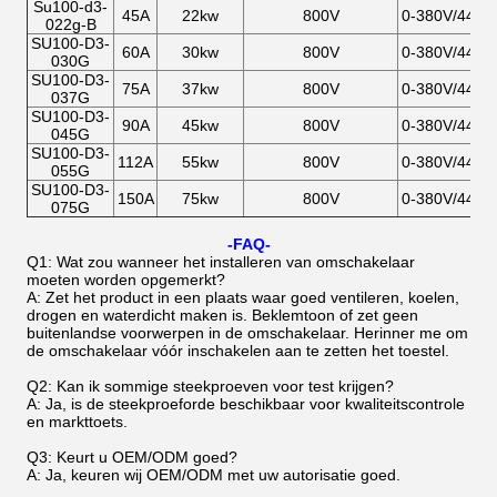
Su100-d3-
45A
22kw
800V
0-380V/440V
022g-B
SU100-D3-
60A
30kw
800V
0-380V/440V
030G
SU100-D3-
75A
37kw
800V
0-380V/440V
037G
SU100-D3-
90A
45kw
800V
0-380V/440V
045G
SU100-D3-
112A
55kw
800V
0-380V/440V
055G
SU100-D3-
150A
75kw
800V
0-380V/440V
075G
-FAQ-
Q1: Wat zou wanneer het installeren van omschakelaar
moeten worden opgemerkt?
A: Zet het product in een plaats waar goed ventileren, koelen,
drogen en waterdicht maken is. Beklemtoon of zet geen
buitenlandse voorwerpen in de omschakelaar. Herinner me om
de omschakelaar vóór inschakelen aan te zetten het toestel.
Q2: Kan ik sommige steekproeven voor test krijgen?
A: Ja, is de steekproeforde beschikbaar voor kwaliteitscontrole
en markttoets.
Q3: Keurt u OEM/ODM goed?
A: Ja, keuren wij OEM/ODM met uw autorisatie goed.