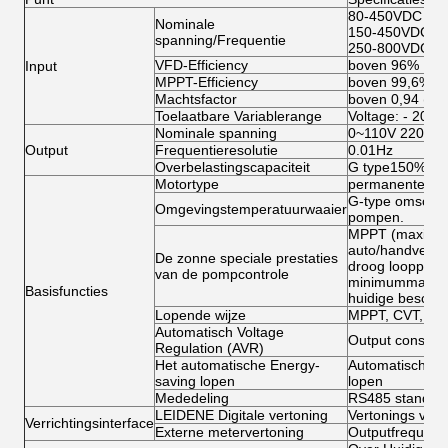
80-450VDC voo
Nominale
150-450VDC vo
spanning/Frequentie
250-800VDC vo
VFD-Efficiency
boven 96%
Input
MPPT-Efficiency
boven 99,6%
Machtsfactor
boven 0,94 (met
Toelaatbare Variablerange
Voltage: - 20%
Nominale spanning
0~110V 220V 3
Output
Frequentieresolutie
0.01Hz
Overbelastingscapaciteit
G type150% sch
Motortype
permanente ma
G-type omschak
Omgevingstemperatuurwaaier
pompen.
MPPT (maximump
auto/handverric
De zonne speciale prestaties
droog looppasb
van de pompcontrole
minimummachts
Basisfuncties
huidige besche
Lopende wijze
MPPT, CVT, vera
Automatisch Voltage
Output constant
Regulation (AVR)
Het automatische Energy-
Automatisch opt
saving lopen
lopen
Mededeling
RS485 standaar
LEIDENE Digitale vertoning
Vertonings vast
Verrichtingsinterface
Externe metervertoning
Outputfrequenti