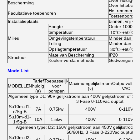
Over Huidige b
Bescherming
Over hittebesc
Het remmen comb
Facultatieve toebehoren
Toetsenbord op
Installatieplaats
Binnen, vrij van
Hoogte
Onder 1000m; b
temperatuur
-10℃~+50℃
Milieu
Omgevingstemperatuur
Minder dan 90
Trilling
Minder dan 5.9
Opslagtemperatuur
-30℃~+60℃
Mate van Bescherming
IP20
Structuur
Koelen-versla methode
Gedwongen - lu
ModelList
Tarief
Toepasselijk
Maximumgelijkstroom
Outputvoltage
MODELLEN
huidig
voor
(v)
VAC
(a)
pompen
Algemeen type D1: 90V gelijkstroom aan 400V gelijkstroom of 11
3 Fase 0-110Vac ouptut
Su10m-d1-
7A
0.75kw
400V
0-110V
r75g-B
Su10m-d1-
10A
1.5kw
400V
0-110V
1r5g-B
Algemeen type: D2: 150V gelijkstroom aan 450V gelijkstroom 
50/60Hz, 3 Fase 0-220Vac ouptut
Su10m-d2-