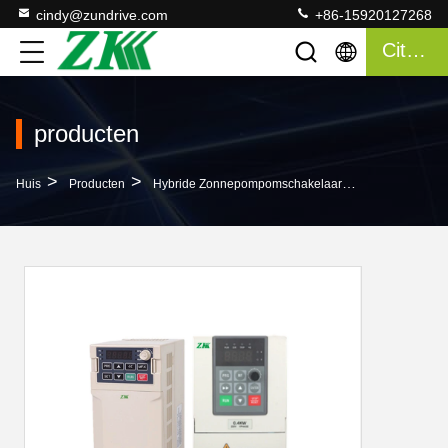
cindy@zundrive.com
+86-15920127268
Citaat
producten
>
>
>
Huis
Producten
Hybride Zonnepompomschakelaar
30kw Van De 