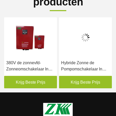
producten
380V de zonnevfd-
Hybride Zonne de
Zonneomschakelaar In
Pompomschakelaar In
drie stadia van de
drie stadia 4.0KW
Pompaandrijving IP55
250VDC van MPPT AAN
Krijg Beste Prijs
Krijg Beste Prijs
15kw
800VDC-Input