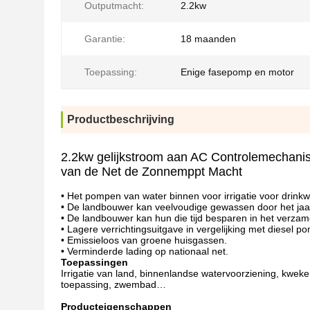
Outputmacht:
2.2kw
Garantie:
18 maanden
Toepassing:
Enige fasepomp en motor
Productbeschrijving
2.2kw gelijkstroom aan AC Controlemechan
van de Net de Zonnemppt Macht
• Het pompen van water binnen voor irrigatie voor drinkw
• De landbouwer kan veelvoudige gewassen door het jaar
• De landbouwer kan hun die tijd besparen in het verza
• Lagere verrichtingsuitgave in vergelijking met diesel 
• Emissieloos van groene huisgassen.
• Verminderde lading op nationaal net.
Toepassingen
Irrigatie van land, binnenlandse watervoorziening, kweken
toepassing, zwembad…
Producteigenschappen