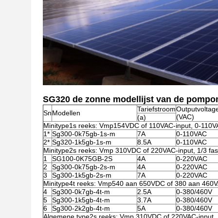
SG320 de zonne modellijst van de pompo
Tariefstroom
Outputvoltag
Sn
Modellen
(VAC)
(a)
Minitype1s reeks: Vmp154VDC of 110VAC-input, 0-110V
1*
Sg300-0k75gb-1s-m
7A
0-110VAC
2*
Sg320-1k5gb-1s-m
8.5A
0-110VAC
Minitype2s reeks: Vmp 310VDC of 220VAC-input, 1/3 fa
1
SG100-0K75GB-2S
4A
0-220VAC
2
Sg300-0k75gb-2s-m
4A
0-220VAC
3
Sg300-1k5gb-2s-m
7A
0-220VAC
Minitype4t reeks: Vmp540 aan 650VDC of 380 aan 460V
4
Sg300-0k7gb-4t-m
2.5A
0-380/460V
5
Sg300-1k5gb-4t-m
3.7A
0-380/460V
6
Sg300-2k2gb-4t-m
5A
0-380/460V
Algemene type2s reeks: Vmp 310VDC of 220VAC-input, 