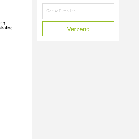
ing
raling.
Verzend