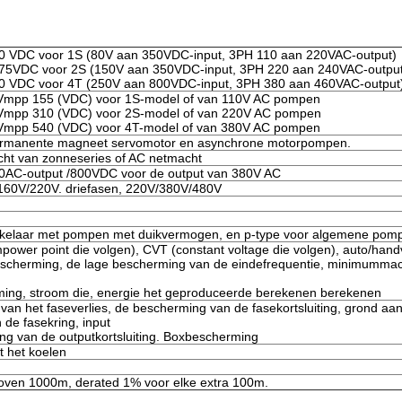
0 VDC voor 1S (80V aan 350VDC-input, 3PH 110 aan 220VAC-output)
75VDC voor 2S (150V aan 350VDC-input, 3PH 220 aan 240VAC-output
0 VDC voor 4T (250V aan 800VDC-input, 3PH 380 aan 460VAC-output
 Vmpp 155 (VDC) voor 1S-model of van 110V AC pompen
 Vmpp 310 (VDC) voor 2S-model of van 220V AC pompen
 Vmpp 540 (VDC) voor 4T-model of van 380V AC pompen
ermanente magneet servomotor en asynchrone motorpompen.
cht van zonneseries of AC netmacht
AC-output /800VDC voor de output van 380V AC
/160V/220V. driefasen, 220V/380V/480V
kelaar met pompen met duikvermogen, en p-type voor algemene pom
er point die volgen), CVT (constant voltage die volgen), auto/handv
scherming, de lage bescherming van de eindefrequentie, minimummac
ming, stroom die, energie het geproduceerde berekenen berekenen
an het faseverlies, de bescherming van de fasekortsluiting, grond aa
de fasekring, input
ng van de outputkortsluiting. Boxbescherming
t het koelen
ven 1000m, derated 1% voor elke extra 100m.