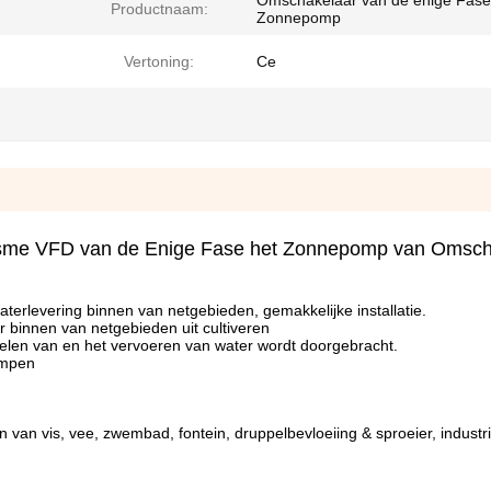
Omschakelaar van de enige Fase
Productnaam:
Zonnepomp
Vertoning:
Ce
isme VFD van de Enige Fase het Zonnepomp van Omsch
aterlevering binnen van netgebieden, gemakkelijke installatie.
 binnen van netgebieden uit cultiveren
melen van en het vervoeren van water wordt doorgebracht.
pompen
 van vis, vee, zwembad, fontein, druppelbevloeiing & sproeier, industr