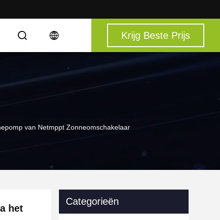
Krijg Beste Prijs
S
nnepomp van Netmppt Zonneomschakelaar
Categorieën
a het