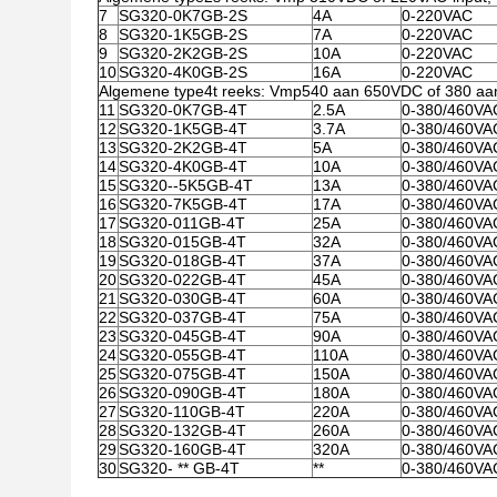
7
SG320-0K7GB-2S
4A
0-220VAC
8
SG320-1K5GB-2S
7A
0-220VAC
9
SG320-2K2GB-2S
10A
0-220VAC
10
SG320-4K0GB-2S
16A
0-220VAC
Algemene type4t reeks: Vmp540 aan 650VDC of 380 aan
11
SG320-0K7GB-4T
2.5A
0-380/460VA
12
SG320-1K5GB-4T
3.7A
0-380/460VA
13
SG320-2K2GB-4T
5A
0-380/460VA
14
SG320-4K0GB-4T
10A
0-380/460VA
15
SG320--5K5GB-4T
13A
0-380/460VA
16
SG320-7K5GB-4T
17A
0-380/460VA
17
SG320-011GB-4T
25A
0-380/460VA
18
SG320-015GB-4T
32A
0-380/460VA
19
SG320-018GB-4T
37A
0-380/460VA
20
SG320-022GB-4T
45A
0-380/460VA
21
SG320-030GB-4T
60A
0-380/460VA
22
SG320-037GB-4T
75A
0-380/460VA
23
SG320-045GB-4T
90A
0-380/460VA
24
SG320-055GB-4T
110A
0-380/460VA
25
SG320-075GB-4T
150A
0-380/460VA
26
SG320-090GB-4T
180A
0-380/460VA
27
SG320-110GB-4T
220A
0-380/460VA
28
SG320-132GB-4T
260A
0-380/460VA
29
SG320-160GB-4T
320A
0-380/460VA
30
SG320- ** GB-4T
**
0-380/460VA