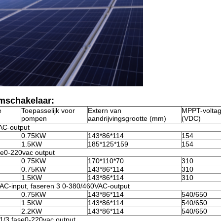
mschakelaar:
e
Toepasselijk voor
Extern van
MPPT-volta
pompen
aandrijvingsgrootte (mm)
(VDC)
AC-output
0.75KW
143*86*114
154
1.5KW
185*125*159
154
se0-220vac output
0.75KW
170*110*70
310
0.75KW
143*86*114
310
1.5KW
143*86*114
310
AC-input, faseren 3 0-380/460VAC-output
0.75KW
143*86*114
540/650
1.5KW
143*86*114
540/650
2.2KW
143*86*114
540/650
1/3 fase0-220vac output