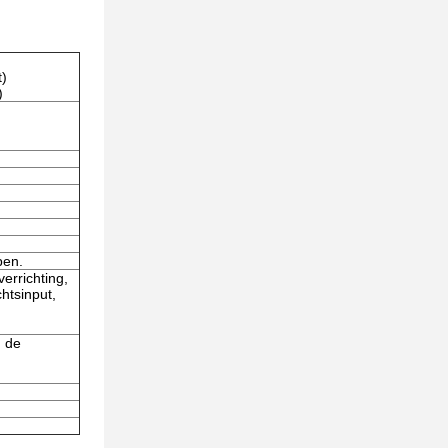
)
)
pen.
errichting,
htsinput,
n de