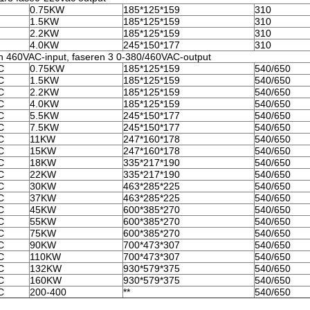
0.75KW
185*125*159
310
1.5KW
185*125*159
310
2.2KW
185*125*159
310
4.0KW
245*150*177
310
 460VAC-input, faseren 3 0-380/460VAC-output
C
0.75KW
185*125*159
540/650
C
1.5KW
185*125*159
540/650
C
2.2KW
185*125*159
540/650
C
4.0KW
185*125*159
540/650
C
5.5KW
245*150*177
540/650
C
7.5KW
245*150*177
540/650
C
11KW
247*160*178
540/650
C
15KW
247*160*178
540/650
C
18KW
335*217*190
540/650
C
22KW
335*217*190
540/650
C
30KW
463*285*225
540/650
C
37KW
463*285*225
540/650
C
45KW
600*385*270
540/650
C
55KW
600*385*270
540/650
C
75KW
600*385*270
540/650
C
90KW
700*473*307
540/650
C
110KW
700*473*307
540/650
C
132KW
930*579*375
540/650
C
160KW
930*579*375
540/650
C
200-400
**
540/650