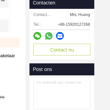
 de
Contacten
Contacten:
Mrs. Huang
Tel.:
+86-15920127268
Contact nu
akelaar
Post ons
iële