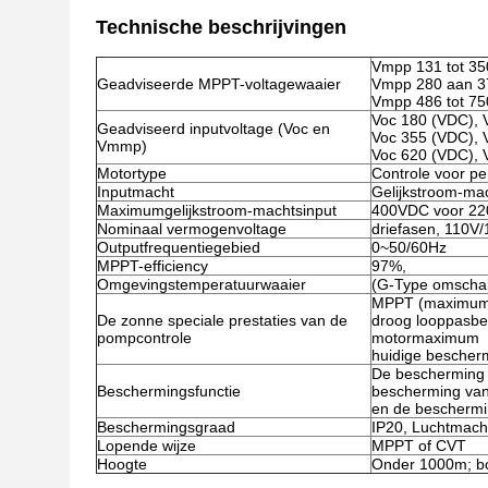
Technische beschrijvingen
Vmpp 131 tot 35
Geadviseerde MPPT-voltagewaaier
Vmpp 280 aan 3
Vmpp 486 tot 75
Voc 180 (VDC),
Geadviseerd inputvoltage (Voc en
Voc 355 (VDC),
Vmmp)
Voc 620 (VDC),
Motortype
Controle voor p
Inputmacht
Gelijkstroom-ma
Maximumgelijkstroom-machtsinput
400VDC voor 220
Nominaal vermogenvoltage
driefasen, 110V
Outputfrequentiegebied
0~50/60Hz
MPPT-efficiency
97%,
Omgevingstemperatuurwaaier
(G-Type omscha
MPPT (maximumpow
De zonne speciale prestaties van de
droog looppasbe
pompcontrole
motormaximum
huidige bescher
De bescherming v
Beschermingsfunctie
bescherming van 
en de beschermi
Beschermingsgraad
IP20, Luchtmach
Lopende wijze
MPPT of CVT
Hoogte
Onder 1000m; bo