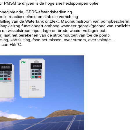
or PMSM te drijven is de hoge snelheidspompen optie.
utobegin/einde, GPRS-afstandsbediening.
le reactiesnelheid en stabiele verrichting
 fulling van de Watertank ontdekt, Maximumstroom van pompbescherm
laapkielzog functioneert omhoog wanneer gebrek/genoeg van zonlichtst
m en wisselstroominput, lage en brede waaier voltageinput.
) laat het berekenen van de stroomoutput van toe de pomp
ng, kortsluiting, fase het missen, over stroom, over voltage…
0 aan +55˚C.