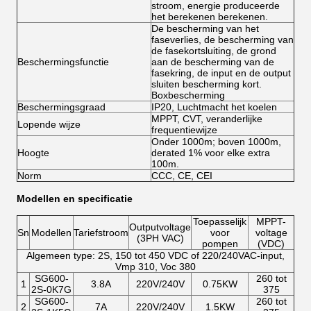
stroom, energie produceerde
het berekenen berekenen.
De bescherming van het
faseverlies, de bescherming van
de fasekortsluiting, de grond
Beschermingsfunctie
aan de bescherming van de
fasekring, de input en de output
sluiten bescherming kort.
Boxbescherming
Beschermingsgraad
IP20, Luchtmacht het koelen
MPPT, CVT, veranderlijke
Lopende wijze
frequentiewijze
Onder 1000m; boven 1000m,
Hoogte
derated 1% voor elke extra
100m.
Norm
CCC, CE, CEI
Modellen en specificatie
Toepasselijk
MPPT-
Outputvoltage
Sn
Modellen
Tariefstroom
voor
voltage
(3PH VAC)
pompen
(VDC)
Algemeen type: 2S, 150 tot 450 VDC of 220/240VAC-input,
Vmp 310, Voc 380
SG600-
260 tot
1
3.8A
220V/240V
0.75KW
2S-0K7G
375
SG600-
260 tot
2
7A
220V/240V
1.5KW