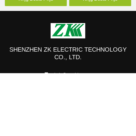
VFD Zonnepomp
SHENZHEN ZK ELECTRIC TECHNOLOGY
CO., LTD.
cindy@zundrive.com
+86-15920127268
Gebouw Guanlida, nr. 269 van Qianjin Road, Xin'an Street,
Bao'an,Shenzhen,Guangdong,China
De Goede Kwaliteit van China Zonne de Pompomschakelaar van MPPT
VFD Leverancier. Copyright © 2021-2026 Shenzhen ZK Electric Technology