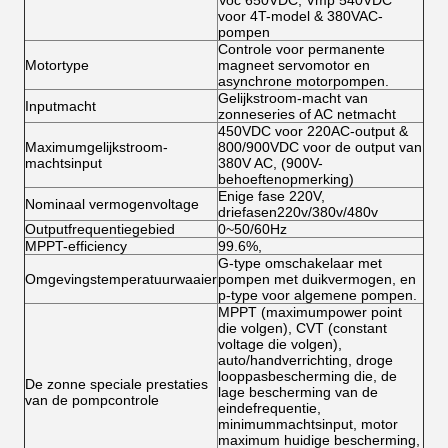
Voc 650VDC, Vmp 540VDC
voor 4T-model & 380VAC-
pompen
Controle voor permanente
Motortype
magneet servomotor en
asynchrone motorpompen.
Gelijkstroom-macht van
Inputmacht
zonneseries of AC netmacht
450VDC voor 220AC-output &
Maximumgelijkstroom-
800/900VDC voor de output van
machtsinput
380V AC, (900V-
behoeftenopmerking)
Enige fase 220V,
Nominaal vermogenvoltage
driefasen220v/380v/480v
Outputfrequentiegebied
0~50/60Hz
MPPT-efficiency
99.6%,
G-type omschakelaar met
Omgevingstemperatuurwaaier
pompen met duikvermogen, en
p-type voor algemene pompen.
MPPT (maximumpower point
die volgen), CVT (constant
voltage die volgen),
auto/handverrichting, droge
looppasbescherming die, de
De zonne speciale prestaties
lage bescherming van de
van de pompcontrole
eindefrequentie,
minimummachtsinput, motor
maximum huidige bescherming,