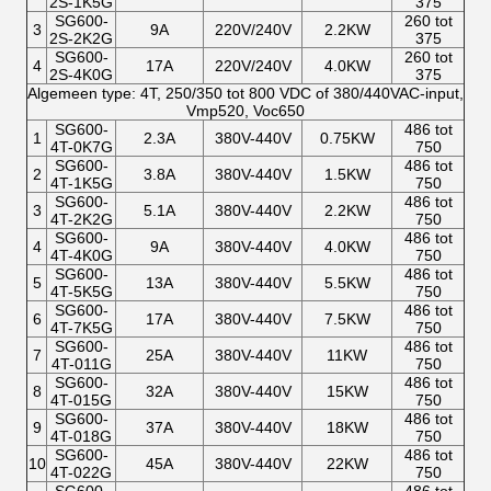
2S-1K5G
375
SG600-
260 tot
3
9A
220V/240V
2.2KW
2S-2K2G
375
SG600-
260 tot
4
17A
220V/240V
4.0KW
2S-4K0G
375
Algemeen type: 4T, 250/350 tot 800 VDC of 380/440VAC-input,
Vmp520, Voc650
SG600-
486 tot
1
2.3A
380V-440V
0.75KW
4T-0K7G
750
SG600-
486 tot
2
3.8A
380V-440V
1.5KW
4T-1K5G
750
SG600-
486 tot
3
5.1A
380V-440V
2.2KW
4T-2K2G
750
SG600-
486 tot
4
9A
380V-440V
4.0KW
4T-4K0G
750
SG600-
486 tot
5
13A
380V-440V
5.5KW
4T-5K5G
750
SG600-
486 tot
6
17A
380V-440V
7.5KW
4T-7K5G
750
SG600-
486 tot
7
25A
380V-440V
11KW
4T-011G
750
SG600-
486 tot
8
32A
380V-440V
15KW
4T-015G
750
SG600-
486 tot
9
37A
380V-440V
18KW
4T-018G
750
SG600-
486 tot
10
45A
380V-440V
22KW
4T-022G
750