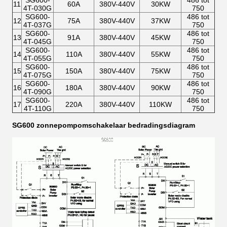
SG600-
486 tot
11
60A
380V-440V
30KW
4T-030G
750
SG600-
486 tot
12
75A
380V-440V
37KW
4T-037G
750
SG600-
486 tot
13
91A
380V-440V
45KW
4T-045G
750
SG600-
486 tot
14
110A
380V-440V
55KW
4T-055G
750
SG600-
486 tot
15
150A
380V-440V
75KW
4T-075G
750
SG600-
486 tot
16
180A
380V-440V
90KW
4T-090G
750
SG600-
486 tot
17
220A
380V-440V
110KW
4T-110G
750
SG600 zonnepompomschakelaar bedradingsdiagram