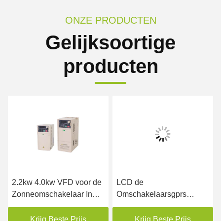
ONZE PRODUCTEN
Gelijksoortige
producten
2.2kw 4.0kw VFD voor de
LCD de
Zonneomschakelaar In
Omschakelaarsgprs
drie stadia van de
Afstandsbediening van de
Pompip20 Zonnepomp
het Scherm480vac MPPT
Krijg Beste Prijs
Krijg Beste Prijs