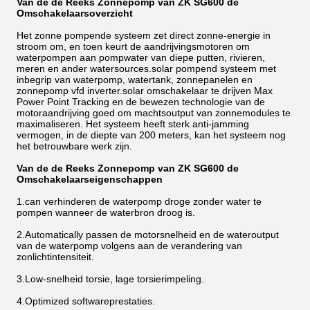
Van de de Reeks Zonnepomp van ZK SG600 de
Omschakelaarsoverzicht
Het zonne pompende systeem zet direct zonne-energie in
stroom om, en toen keurt de aandrijvingsmotoren om
waterpompen aan pompwater van diepe putten, rivieren,
meren en ander watersources.solar pompend systeem met
inbegrip van waterpomp, watertank, zonnepanelen en
zonnepomp vfd inverter.solar omschakelaar te drijven Max
Power Point Tracking en de bewezen technologie van de
motoraandrijving goed om machtsoutput van zonnemodules te
maximaliseren. Het systeem heeft sterk anti-jamming
vermogen, in de diepte van 200 meters, kan het systeem nog
het betrouwbare werk zijn.
Van de de Reeks Zonnepomp van ZK SG600 de
Omschakelaarseigenschappen
1.can verhinderen de waterpomp droge zonder water te
pompen wanneer de waterbron droog is.
2.Automatically passen de motorsnelheid en de wateroutput
van de waterpomp volgens aan de verandering van
zonlichtintensiteit.
3.Low-snelheid torsie, lage torsierimpeling.
4.Optimized softwareprestaties.