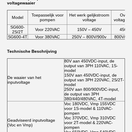
voltagewaaier
Toepasselijk voor
Het werk gelijkstroom
Over
Model
pompen
voltage
voltagepu
SG600-
Voor 220VAC
150V – 450V
450V
2S/2T
SG600-4T
Voor 380VAC
250V – 800V/900v
800V/90
Technische Beschrijving
80V aan 450VDC-input, de
output van 3PH 110VAC, 1S-
model
150V aan 450VDC-input, de
De waaier van het
output van 3PH 220VAC, 2S/2T-
inputvoltage
model
250V aan 800/900VDC-input,
de output van 3PH
380/440/480VAC, 4T-model
Voc 180VDC, Vmp 155VDC
voor 1S-model & 110VAC-
pompen
Voc 370VDC, Vmp 310VDC
Geadviseerd inputvoltage
voor 2T-model & 220VAC-
(Voc en Vmp)
pompen