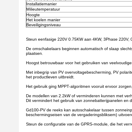
Installatiemanier
Milieutemperatuur
Hoogte
Het koelen manier
Beveiligingsniveau
Steun eenfasige 220V 0.75KW aan 4KW, 3Phase 220V, 
De omschakelaars beginnen automatisch of slaap slecht
plaatsen.
Hoogst betrouwbaar voor het gebruiken van veelvoudi
Met inbegrip van PV overvoltagebescherming, PV polarit
het productleven uitbreidt.
Het gebruik ging MPPT-algoritmen vooruit ervoor zorgen,
De modellen van 2.2kW of verminderen kunnen met verh
Dit vermindert het gebruik van zonnebatterijpanelen en 
Gd100-PV de reeks kan autoschakelaar tussen zonneinpu
beschermingseisen van de vergaderingsbliksem) uitvoer
Steun de configuratie van de GPRS-module, die het verre