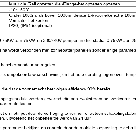
Muur die /Rail opzetten die /Flange-het opzetten opzetten
-10~+50℃
Onder 1000m, als boven 1000m, derate 1% voor elke extra 100m
Ventilator het koelen
IP20; (IP54-isoptional)
0.75KW aan 75KW. en 380/440V-pompen in drie stadia, 0.75KW aan 2
s na wordt verbonden met zonnebatterijpanelen zonder enige paramete
ge beschermende maatregelen
eits omgekeerde waarschuwing, en het auto derating tegen over--tempe
 die dat de zonnemacht het volgen efficiency 99% bereikt
ogingsmodule worden gevormd, die aan zwakstroom het werkvereiste
daarom de kosten.
t en netinput door de verhoging te vormen of autoomschakelingskabi
en, uitvoerend het onbeheerde werk van 24 uur.
 parameter bekijken en controle door de mobiele toepassing te gebruik