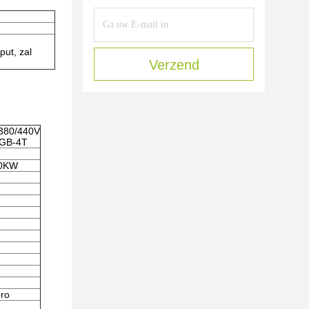
put, zal
Verzend
380/440V
2GB-4T
50KW
pro