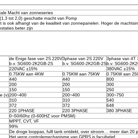
tale Macht van zonneseries
(1,3 tot 2,0) geschatte macht van Pomp
t is ook afhangt van de kwaliteit van zonnepanelen. Hoger de machtsin
estaties beter zijn
de Enige fase van 2S 220V
3phase van 2S 220V
3phase van 4T 
b.v. SG600-2K2GB-2S
b.v. SG600-2K2GB-2S
b.v. SG600-2K
220VAC ±15%
380VAC ±15%
0.75KW aan 4KW
0.75KW aan 75KW
0.75KW aan 2
440
440
800
200
200
300
150
150
250
e (v)
200~400
200~400
300~750
310
310
540
372
372
648
220 1PHASE
220 3PHASE
380 3PHASE
0~50/60hz (0-600HZ voor PMSM)
MPPT, CVT, VF
99%
De droge looppas, fulll tank ontdekt, over stroom… meer dan 20 
Het verre controlemechanisme van GPRS is facultatief