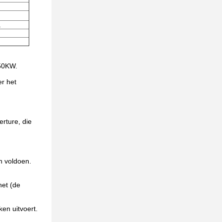
.
50KW.
r het
rture, die
n voldoen.
net (de
en uitvoert.