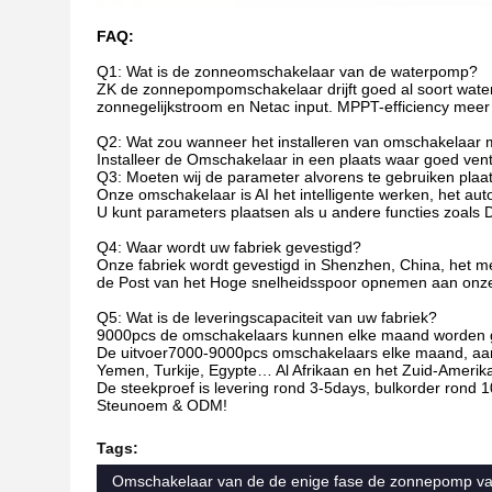
FAQ:
Q1: Wat is de zonneomschakelaar van de waterpomp?
ZK de zonnepompomschakelaar drijft goed al soort wa
zonnegelijkstroom en Netac input. MPPT-efficiency mee
Q2: Wat zou wanneer het installeren van omschakelaar
Installeer de Omschakelaar in een plaats waar goed vent
Q3: Moeten wij de parameter alvorens te gebruiken plaa
Onze omschakelaar is AI het intelligente werken, het aut
U kunt parameters plaatsen als u andere functies zoals D
Q4: Waar wordt uw fabriek gevestigd?
Onze fabriek wordt gevestigd in Shenzhen, China, het 
de Post van het Hoge snelheidsspoor opnemen aan onze
Q5: Wat is de leveringscapaciteit van uw fabriek?
9000pcs de omschakelaars kunnen elke maand worden 
De uitvoer7000-9000pcs omschakelaars elke maand, aan 
Yemen, Turkije, Egypte… Al Afrikaan en het Zuid-Amerika 
De steekproef is levering rond 3-5days, bulkorder rond 
Steunoem & ODM!
Tags:
Omschakelaar van de de enige fase de zonnepomp 