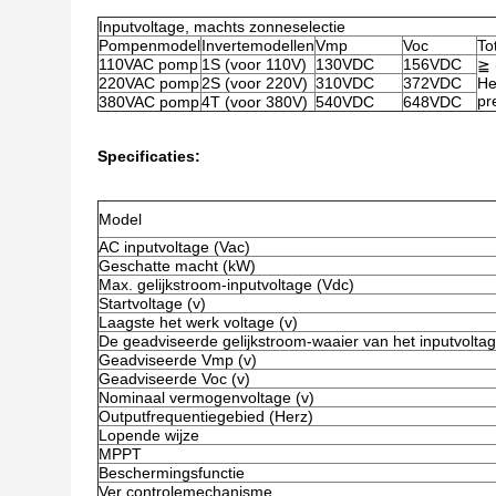
Inputvoltage, machts zonneselectie
Pompenmodel
Invertemodellen
Vmp
Voc
To
110VAC pomp
1S (voor 110V)
130VDC
156VDC
≧ 
220VAC pomp
2S (voor 220V)
310VDC
372VDC
He
pr
380VAC pomp
4T (voor 380V)
540VDC
648VDC
Specificaties:
Model
AC inputvoltage (Vac)
Geschatte macht (kW)
Max. gelijkstroom-inputvoltage (Vdc)
Startvoltage (v)
Laagste het werk voltage (v)
De geadviseerde gelijkstroom-waaier van het inputvoltag
Geadviseerde Vmp (v)
Geadviseerde Voc (v)
Nominaal vermogenvoltage (v)
Outputfrequentiegebied (Herz)
Lopende wijze
MPPT
Beschermingsfunctie
Ver controlemechanisme