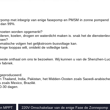
terpomp met inbegrip van enige fasepomp en PMSM in zonne pompend
r dan 99%.
 moeten worden opgemerkt?
ileren, koelen, drogen en waterdicht maken is. snak het de dienstenlev
tsen?
omatische volgen het gelijkstroom-busvoltage kan.
roge looppas wilt, ontdekt de volledige tank.
meeste onthaal om ons te bezoeken. Wij kunnen u van de Shenzhen-Lu
 fabriek.
geproduceerd.
Thailand, India, Pakistan, het Midden-Oosten zoals Saoedi-arabische 
zoals Mexico, Brazilië.
10-30 dagen.
van MPPT
220V Omschakelaar van de enige Fase de Zonnepomp