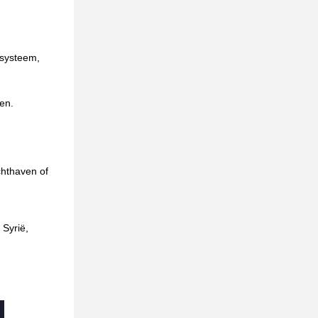
 systeem,
en.
chthaven of
Syrië,