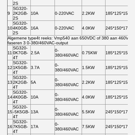
2S
SG320-
9
2K2GB-
10A
0-220VAC
2.2KW
185*125*159
2S
SG320-
10
4K0GB-
16A
0-220VAC
4.0KW
245*150*177
2S
Algemene type4t reeks: Vmp540 aan 650VDC of 380 aan 460VAC-
faseren 3 0-380/460VAC-output
SG320-
0-
11
0K7GB-
2.5A
0.75KW
185*125*159
380/460VAC
4T
SG320-
0-
12
1K5GB-
3.7A
1.5KW
185*125*159
380/460VAC
4T
SG320-
0-
13
2K2GB-
5A
2.2KW
185*125*159
380/460VAC
4T
SG320-
0-
14
4K0GB-
10A
4.0KW
185*125*159
380/460VAC
4T
SG320-
0-
15
-5K5GB-
13A
5.5KW
245*150*177
380/460VAC
4T
SG320-
0-
16
7K5GB-
17A
7.5KW
245*150*177
380/460VAC
4T