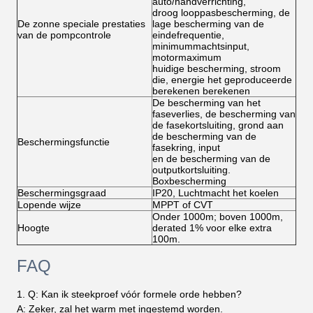
auto/handverrichting,
droog looppasbescherming, de
De zonne speciale prestaties
lage bescherming van de
van de pompcontrole
eindefrequentie,
minimummachtsinput,
motormaximum
huidige bescherming, stroom
die, energie het geproduceerde
berekenen berekenen
De bescherming van het
faseverlies, de bescherming van
de fasekortsluiting, grond aan
de bescherming van de
Beschermingsfunctie
fasekring, input
en de bescherming van de
outputkortsluiting.
Boxbescherming
Beschermingsgraad
IP20, Luchtmacht het koelen
Lopende wijze
MPPT of CVT
Onder 1000m; boven 1000m,
Hoogte
derated 1% voor elke extra
100m.
FAQ
1. 
Q: Kan ik steekproef vóór formele orde hebben?
A: Zeker, zal het warm met ingestemd worden.