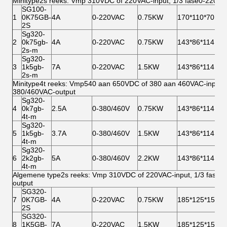
Minitype2s reeks: Vmp 310VDC of 220VAC-input, 1/3 fase0-220vac
SG100-
1
0K75GB-
4A
0-220VAC
0.75KW
170*110*70
2S
Sg320-
2
0k75gb-
4A
0-220VAC
0.75KW
143*86*114
2s-m
Sg320-
3
1k5gb-
7A
0-220VAC
1.5KW
143*86*114
2s-m
Minitype4t reeks: Vmp540 aan 650VDC of 380 aan 460VAC-input, f
380/460VAC-output
Sg320-
4
0k7gb-
2.5A
0-380/460V
0.75KW
143*86*114
4t-m
Sg320-
5
1k5gb-
3.7A
0-380/460V
1.5KW
143*86*114
4t-m
Sg320-
6
2k2gb-
5A
0-380/460V
2.2KW
143*86*114
4t-m
Algemene type2s reeks: Vmp 310VDC of 220VAC-input, 1/3 fase0
output
SG320-
7
0K7GB-
4A
0-220VAC
0.75KW
185*125*159
2S
SG320-
8
1K5GB-
7A
0-220VAC
1.5KW
185*125*159