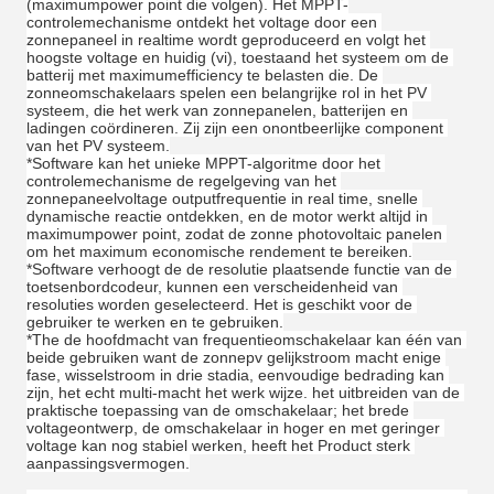
(maximumpower point die volgen). Het MPPT-
controlemechanisme ontdekt het voltage door een 
zonnepaneel in realtime wordt geproduceerd en volgt het 
hoogste voltage en huidig (vi), toestaand het systeem om de 
batterij met maximumefficiency te belasten die. De 
zonneomschakelaars spelen een belangrijke rol in het PV 
systeem, die het werk van zonnepanelen, batterijen en 
ladingen coördineren. Zij zijn een onontbeerlijke component 
van het PV systeem.
*Software kan het unieke MPPT-algoritme door het 
controlemechanisme de regelgeving van het 
zonnepaneelvoltage outputfrequentie in real time, snelle 
dynamische reactie ontdekken, en de motor werkt altijd in 
maximumpower point, zodat de zonne photovoltaic panelen 
om het maximum economische rendement te bereiken.
*Software verhoogt de de resolutie plaatsende functie van de 
toetsenbordcodeur, kunnen een verscheidenheid van 
resoluties worden geselecteerd. Het is geschikt voor de 
gebruiker te werken en te gebruiken.
*The de hoofdmacht van frequentieomschakelaar kan één van 
beide gebruiken want de zonnepv gelijkstroom macht enige 
fase, wisselstroom in drie stadia, eenvoudige bedrading kan 
zijn, het echt multi-macht het werk wijze. het uitbreiden van de 
praktische toepassing van de omschakelaar; het brede 
voltageontwerp, de omschakelaar in hoger en met geringer 
voltage kan nog stabiel werken, heeft het Product sterk 
aanpassingsvermogen.