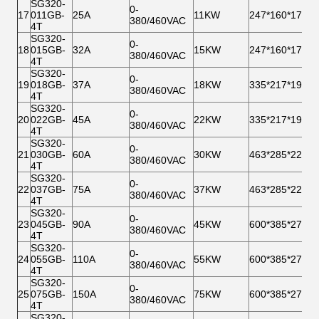
SG320-
0-
17
011GB-
25A
11KW
247*160*178
380/460VAC
4T
SG320-
0-
18
015GB-
32A
15KW
247*160*178
380/460VAC
4T
SG320-
0-
19
018GB-
37A
18KW
335*217*190
380/460VAC
4T
SG320-
0-
20
022GB-
45A
22KW
335*217*190
380/460VAC
4T
SG320-
0-
21
030GB-
60A
30KW
463*285*225
380/460VAC
4T
SG320-
0-
22
037GB-
75A
37KW
463*285*225
380/460VAC
4T
SG320-
0-
23
045GB-
90A
45KW
600*385*270
380/460VAC
4T
SG320-
0-
24
055GB-
110A
55KW
600*385*270
380/460VAC
4T
SG320-
0-
25
075GB-
150A
75KW
600*385*270
380/460VAC
4T
SG320-