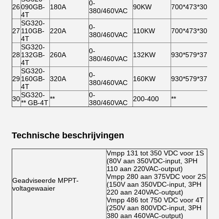
0-
26
090GB-
180A
90KW
700*473*307
380/460VAC
4T
SG320-
0-
27
110GB-
220A
110KW
700*473*307
380/460VAC
4T
SG320-
0-
28
132GB-
260A
132KW
930*579*375
380/460VAC
4T
SG320-
0-
29
160GB-
320A
160KW
930*579*375
380/460VAC
4T
SG320-
0-
30
**
200-400
**
** GB-4T
380/460VAC
Technische beschrijvingen
Vmpp 131 tot 350 VDC voor 1S
(80V aan 350VDC-input, 3PH
110 aan 220VAC-output)
Vmpp 280 aan 375VDC voor 2S
Geadviseerde MPPT-
(150V aan 350VDC-input, 3PH
voltagewaaier
220 aan 240VAC-output)
Vmpp 486 tot 750 VDC voor 4T
(250V aan 800VDC-input, 3PH
380 aan 460VAC-output)