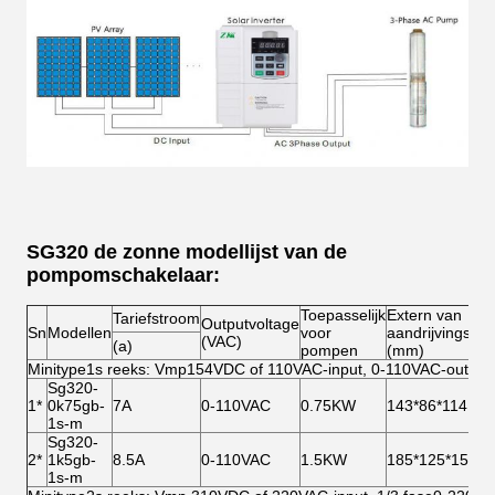
SG320 de zonne modellijst van de
pompomschakelaar:
Toepasselijk
Extern van
Tariefstroom
Outputvoltage
Sn
Modellen
voor
aandrijvingsgro
(VAC)
(a)
pompen
(mm)
Minitype1s reeks: Vmp154VDC of 110VAC-input, 0-110VAC-output
Sg320-
1*
0k75gb-
7A
0-110VAC
0.75KW
143*86*114
1s-m
Sg320-
2*
1k5gb-
8.5A
0-110VAC
1.5KW
185*125*159
1s-m