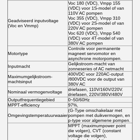
Voc 180 (VDC), Vmpp 155
(VDC) voor 1S-model of van
110V AC pompen
Voc 355 (VDC), Vmpp 310
Geadviseerd inputvoltage
(VDC) voor 2S-model of van
(Voc en Vmmp)
220V AC pompen
Voc 620 (VDC), Vmpp 540
(VDC) voor 4T-model of van
380V AC pompen
Controle voor permanente
Motortype
magneet servomotor en
asynchrone motorpompen.
Gelijkstroom-macht van
Inputmacht
zonneseries of AC netmacht
400VDC voor 220AC-output
Maximumgelijkstroom-
/800VDC voor de output van
machtsinput
380V AC
driefasen, 110V/160V/220V.
Nominaal vermogenvoltage
driefasen, 220V/380V/480V
Outputfrequentiegebied
0~50/60Hz
MPPT-efficiency
97%,
(G-Type omschakelaar met
Omgevingstemperatuurwaaier
pompen met duikvermogen, en
p-type voor algemene pompen.
MPPT (maximumpower point
die volgen), CVT (constant
voltage die volgen),