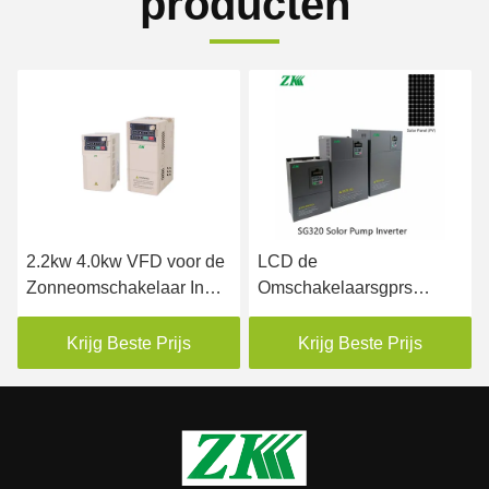
producten
2.2kw 4.0kw VFD voor de
LCD de
Zonneomschakelaar In
Omschakelaarsgprs
drie stadia van de
Afstandsbediening van de
Pompip20 Zonnepomp
het Scherm480vac MPPT
Krijg Beste Prijs
Krijg Beste Prijs
VFD Zonnepomp