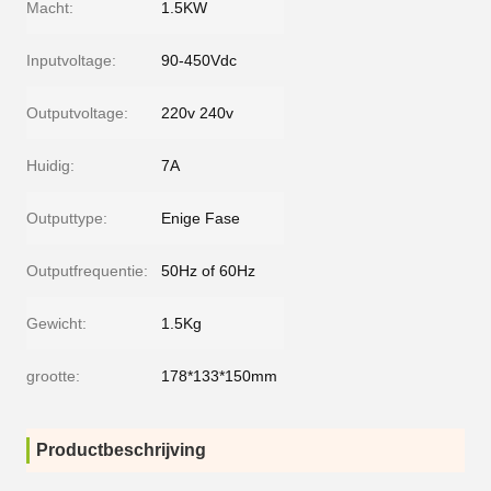
Macht:
1.5KW
Inputvoltage:
90-450Vdc
Outputvoltage:
220v 240v
Huidig:
7A
Outputtype:
Enige Fase
Outputfrequentie:
50Hz of 60Hz
Gewicht:
1.5Kg
grootte:
178*133*150mm
Productbeschrijving