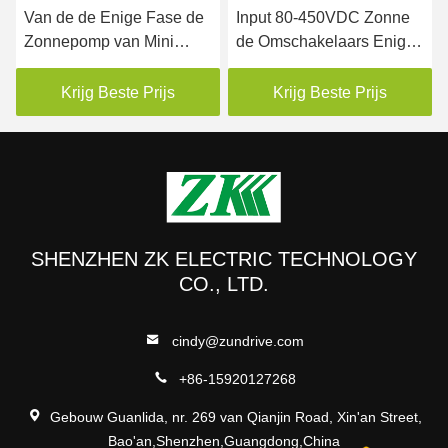
Van de de Enige Fase de
Input 80-450VDC Zonne
Zonnepomp van Mini
de Omschakelaars Enige
Output 220V 240V
Fase van 2,2 KW voor
Omschakelaar 90VDC
PMSM-Motor
Krijg Beste Prijs
Krijg Beste Prijs
aan 450VDC-Input
SHENZHEN ZK ELECTRIC TECHNOLOGY
CO., LTD.
cindy@zundrive.com
+86-15920127268
Gebouw Guanlida, nr. 269 van Qianjin Road, Xin'an Street,
Bao'an,Shenzhen,Guangdong,China