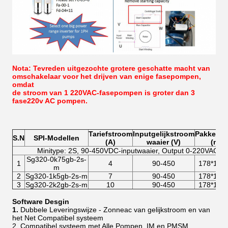
Nota: Tevreden uitgezochte grotere geschatte macht van
omschakelaar voor het drijven van enige fasepompen,
omdat
de stroom van 1 220VAC-fasepompen is groter dan 3
fase220v AC pompen.
Tariefstroom
Inputgelijkstroom
Pakketgr
S.N
SPI-Modellen
(A)
waaier (V)
(mm)
Minitype: 2S, 90-450VDC-inputwaaier, Output 0-220VAC 
Sg320-0k75gb-2s-
1
4
90-450
178*133
m
2
Sg320-1k5gb-2s-m
7
90-450
178*133
3
Sg320-2k2gb-2s-m
10
90-450
178*133
Software Desgin
1.
Dubbele Leveringswijze - Zonneac van gelijkstroom en van
het Net Compatibel systeem
2. Compatibel systeem met Alle Pompen, IM en PMSM