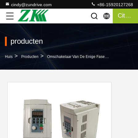
cindy@zundrive.com
+86-15920127268
Citaat
producten
>
>
>
Huis
Producten
Omschakelaar Van De Enige Fase De Zonnepomp