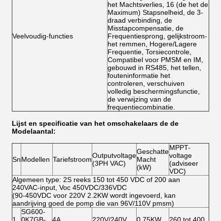
het Machtsverlies, 16 (de het de
Maximum) Stapsnelheid, de 3-
draad verbinding, de
Misstapcompensatie, de
Veelvoudig-functies
Frequentiesprong, gelijkstroom-
het remmen, Hogere/Lagere
Frequentie, Torsiecontrole,
Compatibel voor PMSM en IM,
gebouwd in RS485, het tellen,
fouteninformatie het
controleren, verschuiven
volledig beschermingsfunctie,
de verwijzing van de
frequentiecombinatie.
Lijst en specificatie van het omschakelaars de de
Modelaantal:
MPPT-
Geschatte
Outputvoltage
voltage
Sn
Modellen
Tariefstroom
Macht
(3PH VAC)
(adviseer
(kW)
VDC)
Algemeen type: 2S reeks 150 tot 450 VDC of 200 aan
240VAC-input, Voc 450VDC/336VDC
(90-450VDC voor 220V 2.2KW wordt ingevoerd, kan
aandrijving goed de pomp die van 96V/110V pmsm)
SG600-
1
0K7GB-
4A
220V/240V
0.75KW
260 tot 400