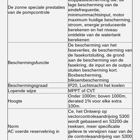
lage bescherming van de
De zonne speciale prestaties
eindefrequentie,
van de pompcontrole
minimummachtsinput, motor
maximum huidige bescherming,
stroom, energie produceerde
berekenen en het niveau
ontdekte van de watertank
berekenen
De bescherming van het
faseverlies, de bescherming van
de fasekortsluiting, de grond
aan de bescherming van de
Beschermingsfunctie
fasekring, de input en de output
sluiten bescherming kort.
Boxbescherming,
bliksembescherming
Beschermingsgraad
IP20, Luchtmacht het koelen
Lopende wijze
MPPT of CVT
Onder 1000m; boven 1000m,
Hoogte
derated 1% voor elke extra
100m.
Ce, het Ontwerp op
vectorcontroleaandrijving S300
wordt gebaseerd en S3200-de
Norm
reeksen, meer specificatie
AC voerde reservekring in
gelieve te verwijzen naar van de
de controleaandrijving van S300