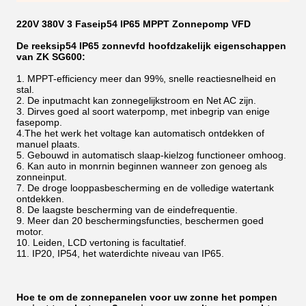
220V 380V 3 Faseip54 IP65 MPPT Zonnepomp VFD
De reeksip54 IP65 zonnevfd hoofdzakelijk eigenschappen
van ZK SG600:
1.
MPPT-efficiency meer dan 99%, snelle reactiesnelheid en
stal.
2. De inputmacht kan zonnegelijkstroom en Net AC zijn.
3. Dirves goed al soort waterpomp, met inbegrip van enige
fasepomp.
4.The het werk het voltage kan automatisch ontdekken of
manuel plaats.
5. Gebouwd in automatisch slaap-kielzog functioneer omhoog.
6. Kan auto in monrnin beginnen wanneer zon genoeg als
zonneinput.
7. De droge looppasbescherming en de volledige watertank
ontdekken.
8. De laagste bescherming van de eindefrequentie.
9. Meer dan 20 beschermingsfuncties, beschermen goed
motor.
10. Leiden, LCD vertoning is facultatief.
11. IP20, IP54, het waterdichte niveau van IP65.
Hoe te om de zonnepanelen voor uw zonne het pompen