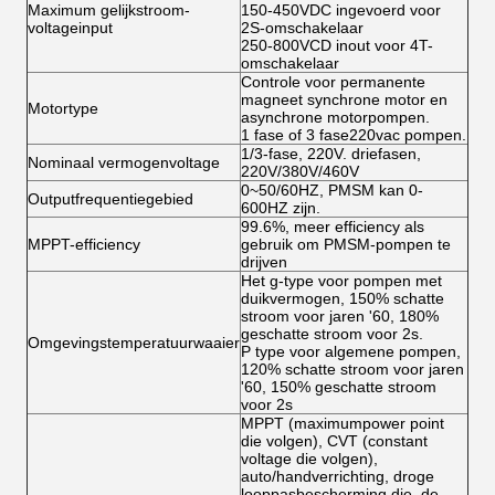
Maximum gelijkstroom-
150-450VDC ingevoerd voor
voltageinput
2S-omschakelaar
250-800VCD inout voor 4T-
omschakelaar
Controle voor permanente
magneet synchrone motor en
Motortype
asynchrone motorpompen.
1 fase of 3 fase220vac pompen.
1/3-fase, 220V. driefasen,
Nominaal vermogenvoltage
220V/380V/460V
0~50/60HZ, PMSM kan 0-
Outputfrequentiegebied
600HZ zijn.
99.6%, meer efficiency als
MPPT-efficiency
gebruik om PMSM-pompen te
drijven
Het g-type voor pompen met
duikvermogen, 150% schatte
stroom voor jaren '60, 180%
geschatte stroom voor 2s.
Omgevingstemperatuurwaaier
P type voor algemene pompen,
120% schatte stroom voor jaren
'60, 150% geschatte stroom
voor 2s
MPPT (maximumpower point
die volgen), CVT (constant
voltage die volgen),
auto/handverrichting, droge
looppasbescherming die, de