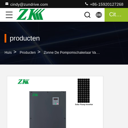
cindy@zundrive.com
+86-15920127268
Citaat
producten
>
>
>
Huis
Producten
Zonne De Pompomschakelaar Van MPPT VFD
3