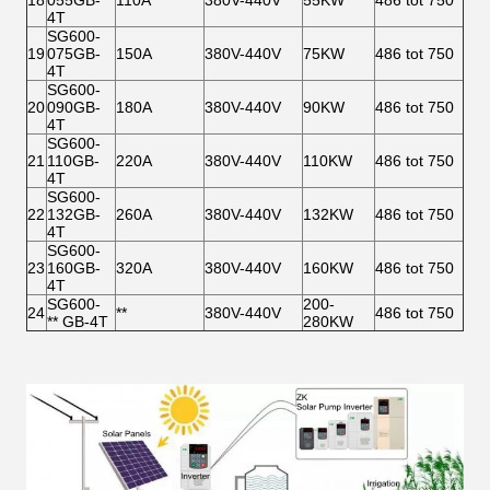
18
055GB-
110A
380V-440V
55KW
486 tot 750
4T
SG600-
19
075GB-
150A
380V-440V
75KW
486 tot 750
4T
SG600-
20
090GB-
180A
380V-440V
90KW
486 tot 750
4T
SG600-
21
110GB-
220A
380V-440V
110KW
486 tot 750
4T
SG600-
22
132GB-
260A
380V-440V
132KW
486 tot 750
4T
SG600-
23
160GB-
320A
380V-440V
160KW
486 tot 750
4T
SG600-
200-
24
**
380V-440V
486 tot 750
** GB-4T
280KW