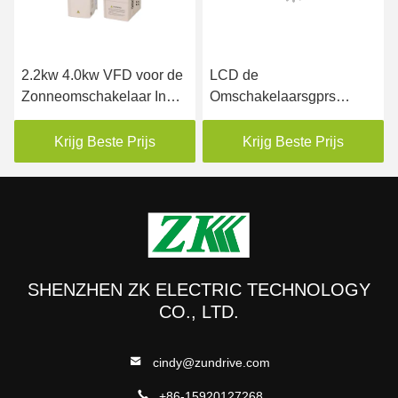
2.2kw 4.0kw VFD voor de
LCD de
Zonneomschakelaar In
Omschakelaarsgprs
drie stadia van de
Afstandsbediening van de
Pompip20 Zonnepomp
het Scherm480vac MPPT
Krijg Beste Prijs
Krijg Beste Prijs
VFD Zonnepomp
SHENZHEN ZK ELECTRIC TECHNOLOGY
CO., LTD.
cindy@zundrive.com
+86-15920127268