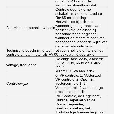
of van S320 vector de
verrichtingshandboek dat
Controle door externe
schakelaar, vlotterschakelaar,
Rs485-mededeling.
Het zal auto bij ochtend
wanneer genoeg macht van
Autoeinde en autonieuw begin
zonlicht krijg, en einde bij
zonsondergang beginnen
wanneer de macht minder van
zonnepaneel onder de wijze van
de terminalscontrole is
Technische beschrijving toen het voor snelheid en torsie het
controleren van motor als FA-00 reeks aan 0 gebruikte.
De enige fase 220V, 3 faseert,
220V, 380V, 660V en 1140V.
voltage, frequentie
Input
Macht 0.75kw aan 37kw.
0: VF controle; 1: Vectorized
VF-controle; 2: Open lijn
Controlewijze
vectorcontrole 1; 3:
Vectorcontrole 2 van de hoge
prestaties open lijn
PID Controle, de Regelbare,
Huidige Beperker van de
Dragerfrequentie,
Snelheidszoeken, het
Kortstondige Nieuwe begin van