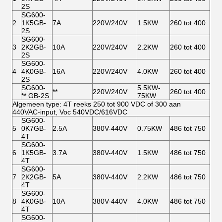
2S
SG600-
2
1K5GB-
7A
220V/240V
1.5KW
260 tot 400
2S
SG600-
3
2K2GB-
10A
220V/240V
2.2KW
260 tot 400
2S
SG600-
4
4K0GB-
16A
220V/240V
4.0KW
260 tot 400
2S
SG600-
5.5KW-
**
220V/240V
260 tot 400
** GB-2S
75KW
Algemeen type: 4T reeks 250 tot 900 VDC of 300 aan
440VAC-input, Voc 540VDC/616VDC
SG600-
5
0K7GB-
2.5A
380V-440V
0.75KW
486 tot 750
4T
SG600-
6
1K5GB-
3.7A
380V-440V
1.5KW
486 tot 750
4T
SG600-
7
2K2GB-
5A
380V-440V
2.2KW
486 tot 750
4T
SG600-
8
4K0GB-
10A
380V-440V
4.0KW
486 tot 750
4T
SG600-