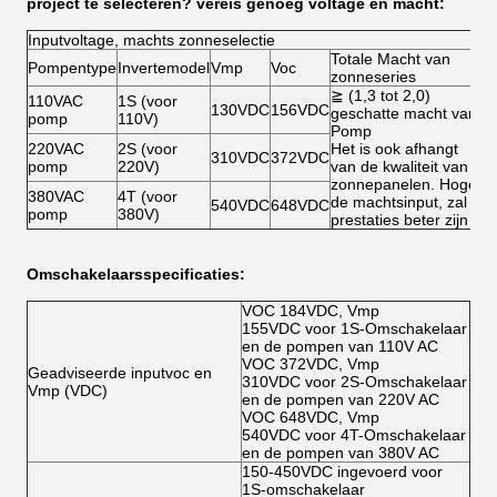
project te selecteren? vereis genoeg voltage en macht:
Inputvoltage, machts zonneselectie
Totale Macht van
Pompentype
Invertemodel
Vmp
Voc
zonneseries
≧ (1,3 tot 2,0)
110VAC
1S (voor
130VDC
156VDC
geschatte macht van
pomp
110V)
Pomp
220VAC
2S (voor
Het is ook afhangt
310VDC
372VDC
pomp
220V)
van de kwaliteit van
zonnepanelen. Hoger
380VAC
4T (voor
de machtsinput, zal
540VDC
648VDC
pomp
380V)
prestaties beter zijn
Omschakelaarsspecificaties:
VOC 184VDC, Vmp
155VDC voor 1S-Omschakelaar
en de pompen van 110V AC
VOC 372VDC, Vmp
Geadviseerde inputvoc en
310VDC voor 2S-Omschakelaar
Vmp (VDC)
en de pompen van 220V AC
VOC 648VDC, Vmp
540VDC voor 4T-Omschakelaar
en de pompen van 380V AC
150-450VDC ingevoerd voor
1S-omschakelaar