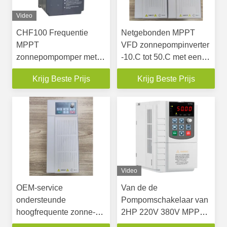
Video
CHF100 Frequentie
Netgebonden MPPT
MPPT
VFD zonnepompinverter
zonnepompomper met
-10.C tot 50.C met een
vectorregeling voor
vermogen van 0,75-
Krijg Beste Prijs
Krijg Beste Prijs
maximaal vermogen
500kw
Video
OEM-service
Van de de
ondersteunde
Pompomschakelaar van
hoogfrequente zonne-
2HP 220V 380V MPPT
inverter met LED/LCD
VFD de Zonne Enige