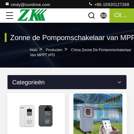
cindy@zundrive.com
+86-15920127268
Citaat
Zonne de Pompomschakelaar van MP
>
>
Huis
Producten
China Zonne De Pompomschakelaar
Van MPPT VFD
Categorieën