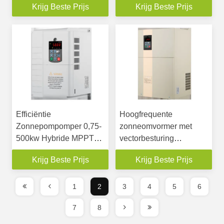
Krijg Beste Prijs
Krijg Beste Prijs
toetsenbord
waterdichte Fase IP65
Efficiëntie
Hoogfrequente
Zonnepompomper 0,75-
zonneomvormer met
500kw Hybride MPPT
vectorbesturing
VFD met LED/LCD
LED/LCD-display Breed
Krijg Beste Prijs
Krijg Beste Prijs
toetsenbord
DC-spannings- en
vermogensafstand
1
2
3
4
5
6
7
8