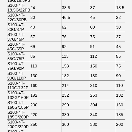
15G/18.5PB
S100-4T-
24
38.5
37
18.5
18.5G/22PB
S100-4T-
30
46.5
45
22
22G/30PB
S100-4T-
40
62
60
30
30G/37P
S100-4T-
57
76
75
37
37G/45P
S100-4T-
69
92
91
45
45G/55P
S100-4T-
85
113
112
55
55G/75P
S100-4T-
110
153
150
75
75G/90P
S100-4T-
130
182
180
90
90G/110P
S100-4T-
160
214
210
110
110G/132P
S100-4T-
192
232
253
132
132G/160P
S100-4T-
200
290
304
160
160G/185P
S100-4T-
220
330
340
185
185G/200P
S100-4T-
250
360
380
200
200G/220P
S100-4T-