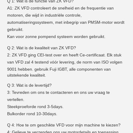
Q 1: Wat is de functie van ZK VFD?
A1: ZK VFD controleert de snelheid en de frequentie van
motoren, die wijd in industriële controle,
automatiseringssysteem, met inbegrip van PMSM-motor wordt
gebruikt.
Kan voor zonne pompend systeem worden gebruikt.
Q 2: Wat is de kwaliteit van ZK VFD?
2: ZK VFD ging CEI-test over en heeft Ce-certificaat. Elk stuk
van VFD zal 4 testend vóór levering, de norm van ISO volgen
9001 hebben. gebruik Fuji IGBT,
alle componenten van
uitstekende kwaliteit.
Q 3: Wat is de levertijd?
3: Tevreden om ons te contacteren en ons uw vraag te
vertellen.
Steekproeforde rond 3-5days.
Bulkorder rond 10-30days.
Q 4: Hoe te om geschikte VFD voor mijn machine te kiezen?
4: Gelieve te verzenden ons uw motordetails en toepassing,