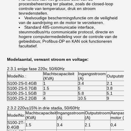
procesbeheersing ter plaatse, zoals de closed-loop
controle van temperatuur, druk en stroom
tevredenstellen.
Veelvoudige beschermingsfunctie om de veiligheid
van de aandrijving en de motor te verzekeren.
Standard 485-communicatie interface,
steunmodbus/rtu communicatie protocol, directe en
hogere computermededeling voor de controle van de
gebiedsbus; Profibus-DP en KAN ook functioneren
facultatief.
Modelaantal, verwant stroom en voltage:
2.3.1 enige fase 220v, 50/60Hz
Machtscapaciteit
Ingangsstroom
ModelNo.:
Outputstroom
(KVA)
(A)
S100-2S-0.4GB
1
3.4
2.1
S100-2S-0.7GB
1.5
5
3.8
S100-2S-1.5GB
3
5.8
5.1
S100-2S-2.2GB
4
10.5
9
2.3.2 220v±15% in drie stadia, 50/60Hz
Machtscapaciteit
Ingangsstroom
Outputstroom
Aanpasbar
ModelNo:
(KVA)
(A)
(A)
motor (kW
S100-2T-
1.5
3.4
2.1
0,4
0.4GB