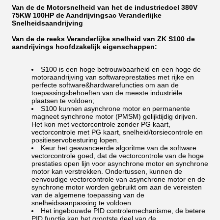
Van de de Motorsnelheid van het de industriedoel 380V
75KW 100HP de Aandrijvingsac Veranderlijke
Snelheidsaandrijving
Van de de reeks Veranderlijke snelheid van ZK S100 de
aandrijvings hoofdzakelijk eigenschappen:
S100 is een hoge betrouwbaarheid en een hoge de
motoraandrijving van softwareprestaties met rijke en
perfecte software&hardwarefuncties om aan de
toepassingsbehoeften van de meeste industriële
plaatsen te voldoen;
S100 kunnen asynchrone motor en permanente
magneet synchrone motor (PMSM) gelijktijdig drijven.
Het kon met vectorcontrole zonder PG kaart,
vectorcontrole met PG kaart, snelheid/torsiecontrole en
positieservobesturing lopen.
Keur het geavanceerde algoritme van de software
vectorcontrole goed, dat de vectorcontrole van de hoge
prestaties open lijn voor asynchrone motor en synchrone
motor kan verstrekken. Ondertussen, kunnen de
eenvoudige vectorcontrole van asynchrone motor en de
synchrone motor worden gebruikt om aan de vereisten
van de algemene toepassing van de
snelheidsaanpassing te voldoen.
Het ingebouwde PID controlemechanisme, de betere
PID functie kan het grootste deel van de