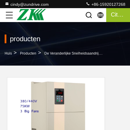
cindy@zundrive.com
+86-15920127268
Citaat
producten
>
>
>
Huis
Producten
De Veranderlijke Snelheidsaandrijving Van VSD