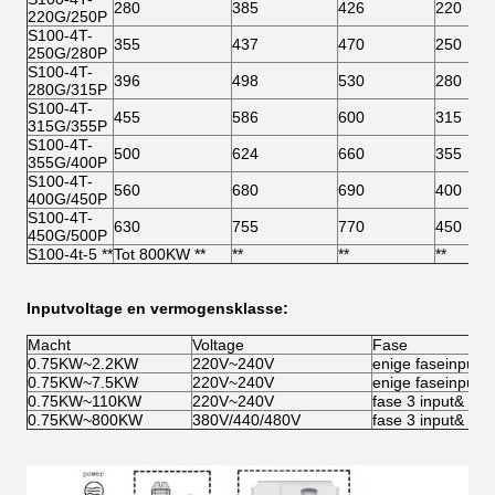
280
385
426
220
220G/250P
S100-4T-
355
437
470
250
250G/280P
S100-4T-
396
498
530
280
280G/315P
S100-4T-
455
586
600
315
315G/355P
S100-4T-
500
624
660
355
355G/400P
S100-4T-
560
680
690
400
400G/450P
S100-4T-
630
755
770
450
450G/500P
S100-4t-5 **
Tot 800KW **
**
**
**
Inputvoltage en vermogensklasse:
Macht
Voltage
Fase
0.75KW~2.2KW
220V~240V
enige faseinput &
0.75KW~7.5KW
220V~240V
enige faseinput &
0.75KW~110KW
220V~240V
fase 3 input& 3 f
0.75KW~800KW
380V/440/480V
fase 3 input& 3 f