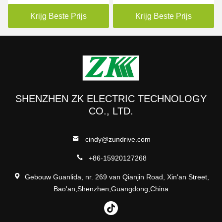
Aandrijving met VF en
VSD Veranderlijke
Vectorcontrole
Snelheid de Output van
Krijg Beste Prijs
Krijg Beste Prijs
de de Sinusgolf
SHENZHEN ZK ELECTRIC TECHNOLOGY
CO., LTD.
cindy@zundrive.com
+86-15920127268
Gebouw Guanlida, nr. 269 van Qianjin Road, Xin'an Street,
Bao'an,Shenzhen,Guangdong,China