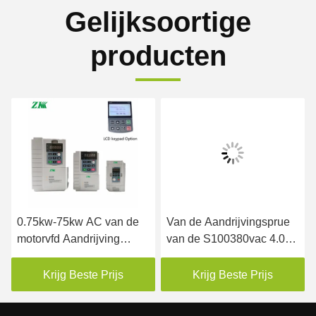
Gelijksoortige
producten
0.75kw-75kw AC van de
Van de Aandrijvingsprue
motorvfd Aandrijving
van de S100380vac 4.0kw
Aandrijving met VF en
VSD Veranderlijke
Vectorcontrole
Snelheid de Output van
Krijg Beste Prijs
Krijg Beste Prijs
de de Sinusgolf