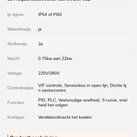
Ip dgree:
IP54 of PI65
Waterbewijs:
ja
Stofbewijs:
Ja
Macht:
0.75kw aan 22kw
Voltage:
220V/380V
V/F controle; Sensorless in open lijn; Dichte lij
Controlewijze:
n vectorcontro
PID, PLC, Veelvoudige snelheid, S-curve, snel
Functies:
heid het volgen
Koeltype:
Ventilatorskracht het koelen