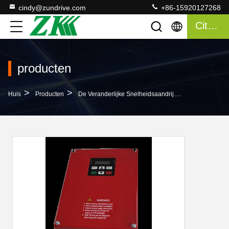
cindy@zundrive.com
+86-15920127268
Citaat
producten
>
>
>
Huis
Producten
De Veranderlijke Snelheidsaandrijving Van VSD