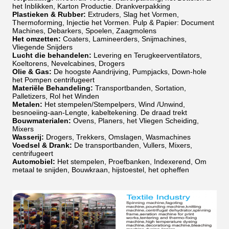
het Inblikken, Karton Productie. Drankverpakking
Plastieken & Rubber:
Extruders, Slag het Vormen,
Thermoforming, Injectie het Vormen. Pulp & Papier: Document
Machines, Debarkers, Spoelen, Zaagmolens
Het omzetten:
Coaters, Lamineerders, Snijmachines,
Vliegende Snijders
Lucht die behandelen:
Levering en Terugkeerventilators,
Koeltorens, Nevelcabines, Drogers
Olie & Gas:
De hoogste Aandrijving, Pumpjacks, Down-hole
het Pompen centrifugeert
Materiële Behandeling:
Transportbanden, Sortation,
Palletizers, Rol het Winden
Metalen:
Het stempelen/Stempelpers, Wind /Unwind,
besnoeiing-aan-Lengte, kabeltekening. De draad trekt
Bouwmaterialen:
Ovens, Planers, het Vliegen Scheiding,
Mixers
Wasserij:
Drogers, Trekkers, Omslagen, Wasmachines
Voedsel & Drank:
De transportbanden, Vullers, Mixers,
centrifugeert
Automobiel:
Het stempelen, Proefbanken, Indexerend, Om
metaal te snijden, Bouwkraan, hijstoestel, het opheffen