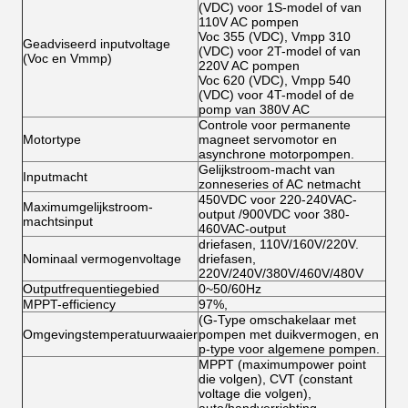
(VDC) voor 1S-model of van
110V AC pompen
Voc 355 (VDC), Vmpp 310
Geadviseerd inputvoltage
(VDC) voor 2T-model of van
(Voc en Vmmp)
220V AC pompen
Voc 620 (VDC), Vmpp 540
(VDC) voor 4T-model of de
pomp van 380V AC
Controle voor permanente
Motortype
magneet servomotor en
asynchrone motorpompen.
Gelijkstroom-macht van
Inputmacht
zonneseries of AC netmacht
450VDC voor 220-240VAC-
Maximumgelijkstroom-
output /900VDC voor 380-
machtsinput
460VAC-output
driefasen, 110V/160V/220V.
Nominaal vermogenvoltage
driefasen,
220V/240V/380V/460V/480V
Outputfrequentiegebied
0~50/60Hz
MPPT-efficiency
97%,
(G-Type omschakelaar met
Omgevingstemperatuurwaaier
pompen met duikvermogen, en
p-type voor algemene pompen.
MPPT (maximumpower point
die volgen), CVT (constant
voltage die volgen),