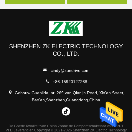
15kw
800VDC-Input
SHENZHEN ZK ELECTRIC TECHNOLOGY
CO., LTD.
cindy@zundrive.com
+86-15920127268
Gebouw Guanlida, nr. 269 van Qianjin Road, Xin'an Street,
Bao'an,Shenzhen,Guangdong,China
De Goede Kwaliteit van China Zonne de Pompomschakelaar van MPPT
VFD Leverancier. Copyright © 2021-2026 Shenzhen ZK Electric Technology