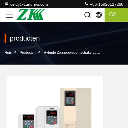
cindy@zundrive.com
+86-15920127268
Citaat
producten
>
>
>
Huis
Producten
Hybride Zonnepompomschakelaar
Zonne Photov