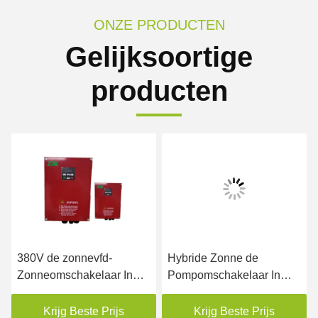
ONZE PRODUCTEN
Gelijksoortige
producten
380V de zonnevfd-
Hybride Zonne de
Zonneomschakelaar In
Pompomschakelaar In
drie stadia van de
drie stadia 4.0KW
Pompaandrijving IP55
250VDC van MPPT AAN
Krijg Beste Prijs
Krijg Beste Prijs