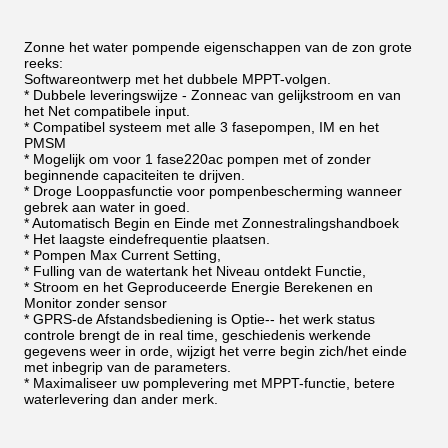
Zonne het water pompende eigenschappen van de zon grote
reeks:
Softwareontwerp met het dubbele MPPT-volgen.
* Dubbele leveringswijze - Zonneac van gelijkstroom en van
het Net compatibele input.
* Compatibel systeem met alle 3 fasepompen, IM en het
PMSM
* Mogelijk om voor 1 fase220ac pompen met of zonder
beginnende capaciteiten te drijven.
* Droge Looppasfunctie voor pompenbescherming wanneer
gebrek aan water in goed.
* Automatisch Begin en Einde met Zonnestralingshandboek
* Het laagste eindefrequentie plaatsen.
* Pompen Max Current Setting,
* Fulling van de watertank het Niveau ontdekt Functie,
* Stroom en het Geproduceerde Energie Berekenen en
Monitor zonder sensor
* GPRS-de Afstandsbediening is Optie-- het werk status
controle brengt de in real time, geschiedenis werkende
gegevens weer in orde, wijzigt het verre begin zich/het einde
met inbegrip van de parameters.
* Maximaliseer uw pomplevering met MPPT-functie, betere
waterlevering dan ander merk.