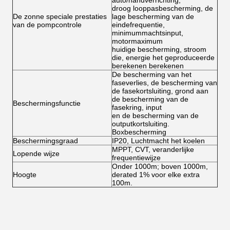
auto/handverrichting,
droog looppasbescherming, de
De zonne speciale prestaties
lage bescherming van de
van de pompcontrole
eindefrequentie,
minimummachtsinput,
motormaximum
huidige bescherming, stroom
die, energie het geproduceerde
berekenen berekenen
De bescherming van het
faseverlies, de bescherming van
de fasekortsluiting, grond aan
de bescherming van de
Beschermingsfunctie
fasekring, input
en de bescherming van de
outputkortsluiting.
Boxbescherming
Beschermingsgraad
IP20, Luchtmacht het koelen
MPPT, CVT, veranderlijke
Lopende wijze
frequentiewijze
Onder 1000m; boven 1000m,
Hoogte
derated 1% voor elke extra
100m.