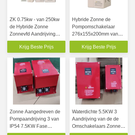
ZK 0.75kw - van 250kw
Hybride Zonne de
de Hybride Zonne
Pompomschakelaar
Zonnevfd Aandrijving
276x155x200mm van
van de de
3Phase 4KW MPPT-
Krijg Beste Prijs
Krijg Beste Prijs
Pompomschakelaar
Controlemechanisme
220v 380v
Zonne Aangedreven de
Waterdichte 5.5KW 3
Pompaandrijving 3 van
Aandrijving van de de
IP54 7.5KW Fase
Omschakelaars Zonne
Zonneomschakelaar
Veranderlijke Frequentie