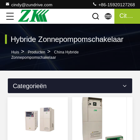
cindy@zundrive.com
+86-15920127268
Citaat
Hybride Zonnepompomschakelaar
>
>
Huis
Producten
China Hybride
Zonnepompomschakelaar
Categorieën