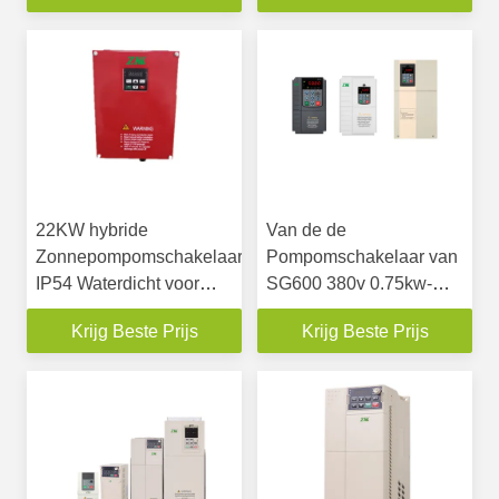
22KW hybride
Van de de
Zonnepompomschakelaar
Pompomschakelaar van
IP54 Waterdicht voor
SG600 380v 0.75kw-
Irrigatie
30kw de Hybride Zonne
Krijg Beste Prijs
Krijg Beste Prijs
Zonne Photovoltaic
Omschakelaar