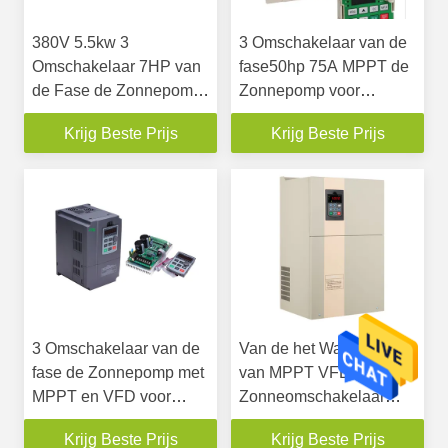
380V 5.5kw 3
3 Omschakelaar van de
Omschakelaar 7HP van
fase50hp 75A MPPT de
de Fase de Zonnepomp
Zonnepomp voor
met Volledige
Waterpomp 380V 37KW
Krijg Beste Prijs
Krijg Beste Prijs
Automatische Verrichting
3 Omschakelaar van de
Van de het Waterpomp
fase de Zonnepomp met
van MPPT VFD de
MPPT en VFD voor
Zonneomschakelaar
Zonne Pompend
380V 75KW 100HP voor
Krijg Beste Prijs
Krijg Beste Prijs
Systeem
Irrigatie