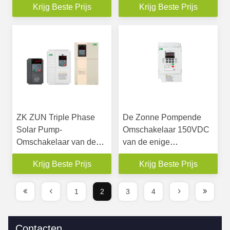
Krijg Beste Prijs
Krijg Beste Prijs
voor Pomp Met
van de Fase de
duikvermogen
Zonnepomp
ZK ZUN Triple Phase
De Zonne Pompende
Solar Pump-
Omschakelaar 150VDC
Omschakelaar van de
van de enige
Aandrijvings0.75-160kw
Fase220vac Output aan
Krijg Beste Prijs
Krijg Beste Prijs
SG600 de Zonnepomp
450VDC-Input
1
2
3
4
Contacten