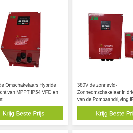
de Omschakelaars Hybride
380V de zonnevfd-
icht van MPPT IP54 VFD en
Zonneomschakelaar In dri
ht
van de Pompaandrijving 
Krijg Beste Prijs
Krijg Beste Pri