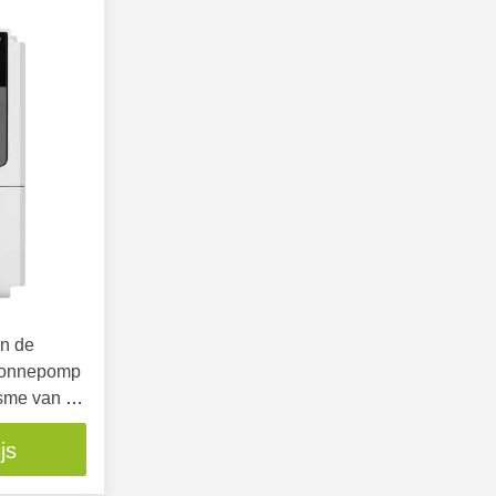
n de
 Zonnepomp
sme van de
js