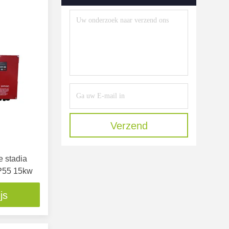
Verzend
e stadia
IP55 15kw
js