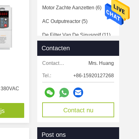
Motor Zachte Aanzetten
(6)
AC Outputreactor
(5)
De Filter Van De Sinusgolf
(11)
Contacten
Gelijkstroom-
Voltagespanningsverhoger
(8)
Contacten:
Mrs. Huang
Ver Pompcontrolemechanisme
Tel.:
+86-15920127268
(1)
 380VAC
Zonne Aangedreven
Straatlantaarn
(1)
Contact nu
js
Openlucht Zonnevloedlichten
(4)
Hybride Omvormer
(5)
Post ons