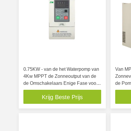
0.75KW - van de het Waterpomp van
Van MP
4Kw MPPT de Zonneoutput van de
Zonnev
de Omschakelaars Enige Fase voor
de Pom
AC Pomp
900VD
Krijg Beste Prijs