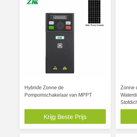
Hybride Zonne de
Zonne 
Pompomschakelaar van MPPT
Waterd
Stofdic
Krijg Beste Prijs