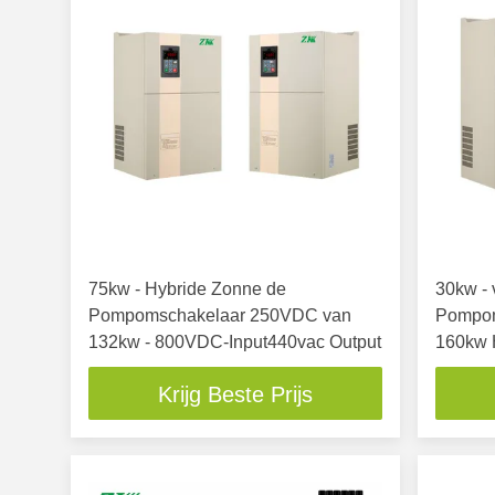
75kw - Hybride Zonne de
30kw - 
Pompomschakelaar 250VDC van
Pompom
132kw - 800VDC-Input440vac Output
160kw 
Metaal
Krijg Beste Prijs