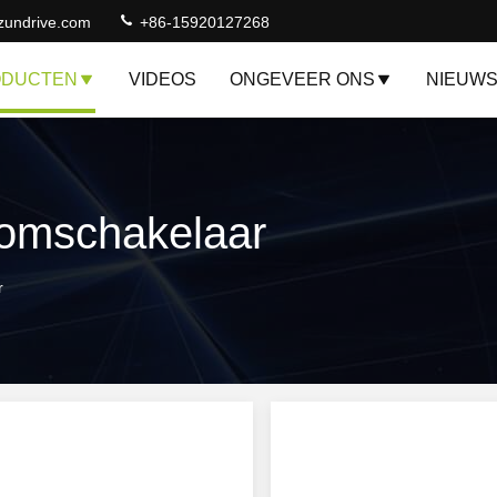
zundrive.com
+86-15920127268
ODUCTEN
VIDEOS
ONGEVEER ONS
NIEUW
omschakelaar
r